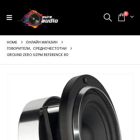
0
HOME
ОНЛАЙН МАГАЗИН
ГОВОРИТЕЛИ
,
СРЕДНОЧЕСТОТНИ
GROUND ZERO GZPM REFERENCE 80
ущата
а
99 €
24 лв..
щата
а
99 €