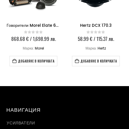
Говорители Morel Elate 603 3-WAY
Hertz DCX 170.3
868.68
€
/ 1,698.99 лв.
58.99
€
/ 115.37 лв.
0
out of 5
0
out of 5
Марка:
Morel
Марка:
Hertz
ДОБАВЯНЕ В КОЛИЧКАТА
ДОБАВЯНЕ В КОЛИЧКАТА
НАВИГАЦИЯ
УСИЛВАТЕЛИ