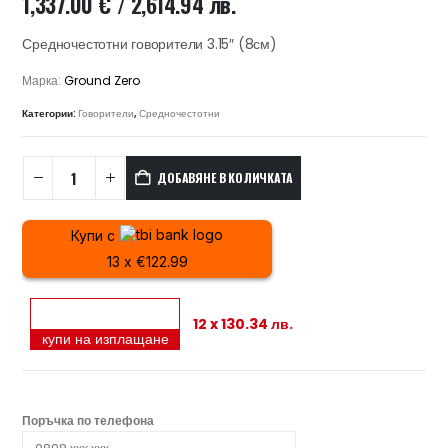
1,337.00
€
/ 2,614.94 лв.
Средночестотни говорители 3.15″ (8см)
Марка:
Ground Zero
Категории:
Говорители
,
Средночестотни
ДОБАВЯНЕ В КОЛИЧКАТА
Купи с
13 x €122.99
12 x 130.34 лв.
купи на изплащане
Поръчка по телефона