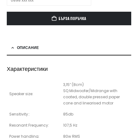
БЪРЗА ПОРЪЧКА
ОПИСАНИЕ
Характеристики
3,15″ (8cm)
SQ Midwoofer/Midrange with
Speaker size:
coated, double pressed paper
cone and linearised motor
Sensitivity::
85db
Resonant Frequency:
107,5 Hz
Power handling:
80w RMS