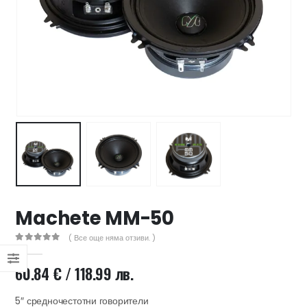
47 лв..
ущата
а
.44 €
00 лв..
Machete MM-50
( Все още няма отзиви. )
0
out of 5
60.84
€
/ 118.99 лв.
5″ средночестотни говорители