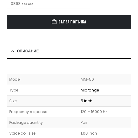
БЪРЗА ПОРЪЧКА
ОПИСАНИЕ
Model
MM-50
Type
Midrange
Size
5 inch
Frequency response
120 – 16000 Hz
Package quantity
Pair
Voice coil size
1.00 inch