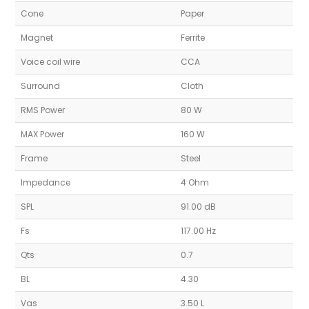
Cone
Paper
Magnet
Ferrite
Voice coil wire
CCA
Surround
Cloth
RMS Power
80 W
MAX Power
160 W
Frame
Steel
Impedance
4 Ohm
SPL
91.00 dB
Fs
117.00 Hz
Qts
0.7
BL
4.30
Vas
3.50 L