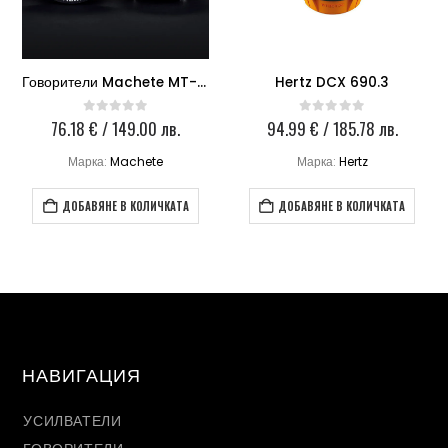
Говорители Machete MT-23NEO
Hertz DCX 690.3
76.18
€
/ 149.00 лв.
94.99
€
/ 185.78 лв.
0
out of 5
0
out of 5
Марка:
Machete
Марка:
Hertz
ДОБАВЯНЕ В КОЛИЧКАТА
ДОБАВЯНЕ В КОЛИЧКАТА
НАВИГАЦИЯ
УСИЛВАТЕЛИ