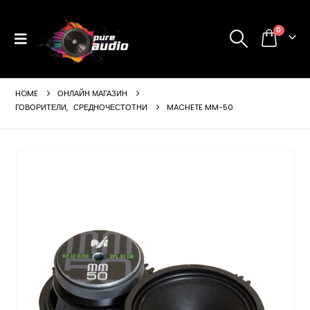
0
HOME
ОНЛАЙН МАГАЗИН
ГОВОРИТЕЛИ
,
СРЕДНОЧЕСТОТНИ
MACHETE MM-50
ущата
а
99 €
24 лв..
щата
а
99 €