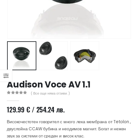
47 лв..
ущата
а
.44 €
00 лв..
Audison Voce AV 1.1
( Все още няма отзиви. )
0
out of 5
129.99
€
/ 254.24 лв.
Високочестотен говорител с много лека мембрана от Tetolon ,
двуслойна CCAW бубина и неодимов магнит. Богат и нежен
звук за системи от среден и висок клас.