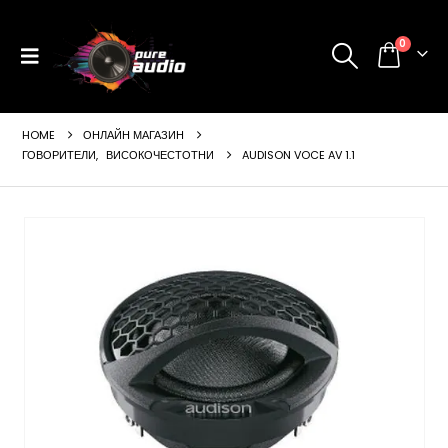
0
HOME
ОНЛАЙН МАГАЗИН
ГОВОРИТЕЛИ
,
ВИСОКОЧЕСТОТНИ
AUDISON VOCE AV 1.1
ущата
а
99 €
24 лв..
щата
а
99 €