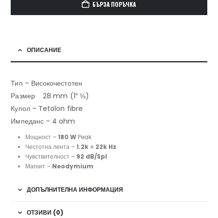
БЪРЗА ПОРЪЧКА
ОПИСАНИЕ
Тип – Високочестотен
Размер 28 mm (1″ ⅛)
Купол – Tetolon fibre
Импеданс – 4 ohm
Мощност –
180 W
Peak
Честотна лента –
1.2k ÷ 22k Hz
Чувствителност –
92 dB/Spl
Магнит –
Neodymium
ДОПЪЛНИТЕЛНА ИНФОРМАЦИЯ
ОТЗИВИ (0)