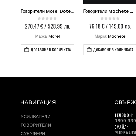
ax 6
Говорители Morel Dotech Ovation 5
Говорители Machete MT-23NEO
0
out of 5
0
out of 5
лв.
270.47
€
/ 528.99 лв.
76.18
€
/ 149.00 лв.
Марка:
Morel
Марка:
Machete
КАТА
ДОБАВЯНЕ В КОЛИЧКАТА
ДОБАВЯНЕ В КОЛИЧКАТА
НАВИГАЦИЯ
СВЪРЖ
ТЕЛЕФОН:
УСИЛВАТЕЛИ
0899 939
ГОВОРИТЕЛИ
ЕМАЙЛ:
PUREAUD
СУБУФЕРИ