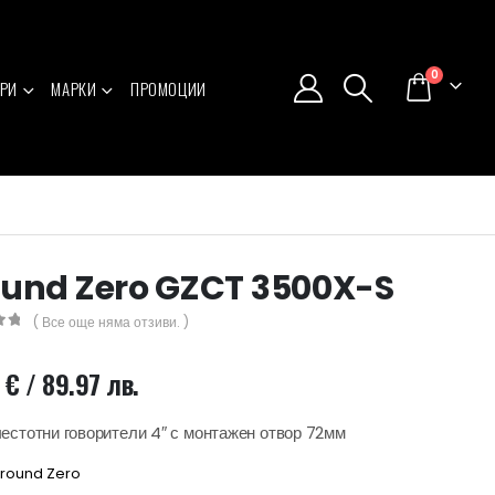
0
РИ
МАРКИ
ПРОМОЦИИ
und Zero GZCT 3500X-S
( Все още няма отзиви. )
5
0
€
/ 89.97 лв.
естотни говорители 4″ с монтажен отвор 72мм
round Zero