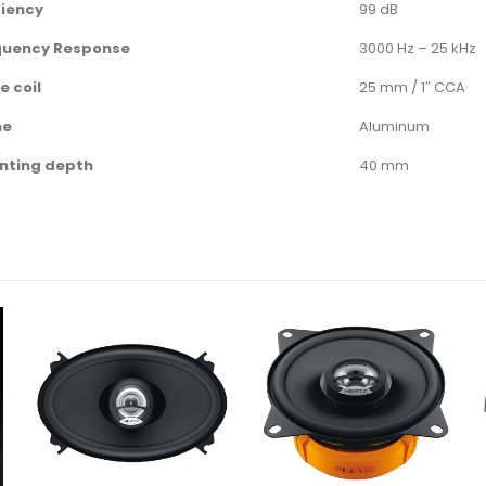
ciency
99 dB
quency Response
3000 Hz – 25 kHz
e coil
25 mm / 1″ CCA
me
Aluminum
nting depth
40 mm