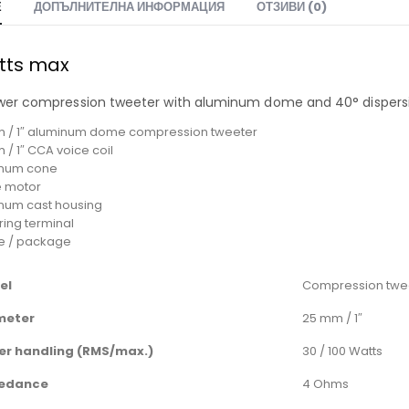
Е
ДОПЪЛНИТЕЛНА ИНФОРМАЦИЯ
ОТЗИВИ (0)
tts max
ower compression tweeter with aluminum dome and 40° dispers
 / 1″ aluminum dome compression tweeter
 / 1″ CCA voice coil
inum cone
e motor
num cast housing
ring terminal
ce / package
el
Compression twe
meter
25 mm / 1″
er handling (RMS/max.)
30 / 100 Watts
edance
4 Ohms