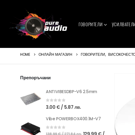
ГОВОРИТЕЛИ
УСИЛВАТЕЛ
HOME
ОНЛАЙН МАГАЗИН
ГОВОРИТЕЛИ
,
ВИСОКОЧЕСТ
Препоръчани
ANTIVIBESDBP-V6 2.5mm
0
out of 5
3.00
€
/ 5.87 лв.
Vibe POWERBOX400.1M-V7
Original
0
out of 5
129.99
€
/
138.99
€
/ 271.84 лв.