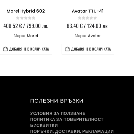
Morel Hybrid 602
Avatar TTU-41
H
0
out of 5
0
out of 5
408.52
€
/ 799.00 лв.
63.40
€
/ 124.00 лв.
94
Марка:
Morel
Марка:
Avatar
ДОБАВЯНЕ В КОЛИЧКАТА
ДОБАВЯНЕ В КОЛИЧКАТА
ПОЛЕЗНИ ВРЪЗКИ
УСЛОВИЯ ЗА ПОЛЗВАНЕ
ПОЛИТИКА ЗА ПОВЕРИТЕЛНОСТ
БИСКВИТКИ
ПОРЪЧКИ, ДОСТАВКИ, РЕКЛАМАЦИИ