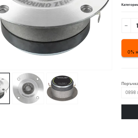
Категори
0% н
Поръчка