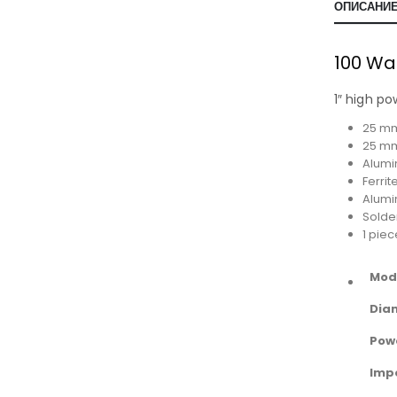
ОПИСАНИ
100 Wa
1″ high p
25 mm
25 mm
Alum
Ferrit
Alumi
Solde
1 pie
Mod
Dia
Pow
Imp