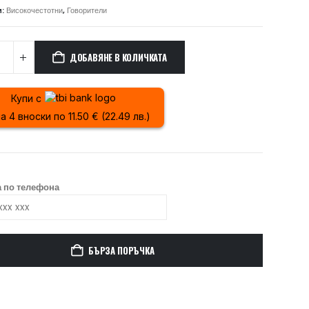
и:
Високочестотни
,
Говорители
ДОБАВЯНЕ В КОЛИЧКАТА
Купи с
а 4 вноски по 11.50 € (22.49 лв.)
 по телефона
БЪРЗА ПОРЪЧКА