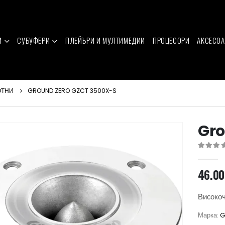
И
СУБУФЕРИ
ПЛЕЙЪРИ И МУЛТИМЕДИИ
ПРОЦЕСОРИ
АКСЕСОА
ОТНИ
GROUND ZERO GZCT 3500X-S
Gro
0
out of 
46.0
Високоч
Марка:
G