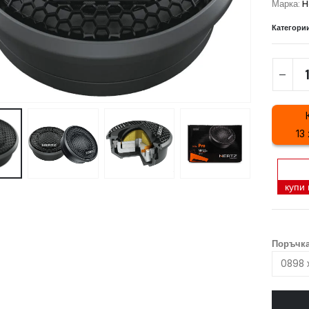
Марка:
H
Категори
13
купи
Поръчка