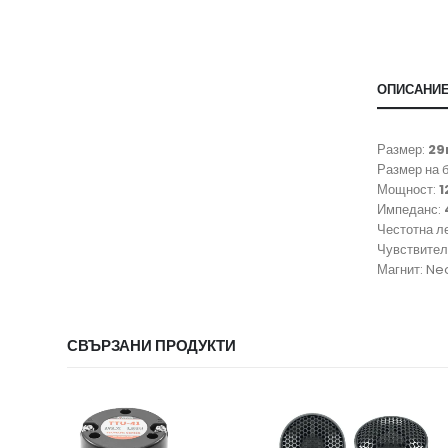
ОПИСАНИ
Размер:
2
Размер на 
Мощност:
1
Импеданс:
Честотна л
Чувствите
Магнит: N
СВЪРЗАНИ ПРОДУКТИ