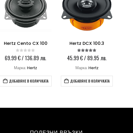
Hertz Cento CX 100
Hertz DCX 100.3
H
0
out of 5
5.00
out of 5
69.99
€
/ 136.89 лв.
45.99
€
/ 89.95 лв.
5
Марка:
Hertz
Марка:
Hertz
ДОБАВЯНЕ В КОЛИЧКАТА
ДОБАВЯНЕ В КОЛИЧКАТА
ПОЛЕЗНИ ВРЪЗКИ