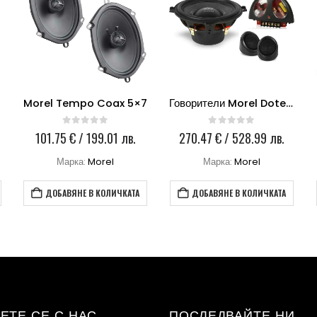
Morel Tempo Coax 5×7
Говорители Morel Dotech Ovation 5
0
out of 5
0
out of 5
101.75
€
/ 199.01 лв.
270.47
€
/ 528.99 лв.
Марка:
Morel
Марка:
Morel
ДОБАВЯНЕ В КОЛИЧКАТА
ДОБАВЯНЕ В КОЛИЧКАТА
ЕТЕ СЕ С НАС
ПОСЛЕДВАЙТЕ НИ