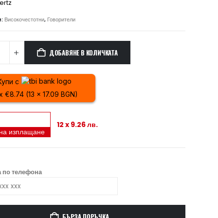
ertz
и:
Високочестотни
,
Говорители
ДОБАВЯНЕ В КОЛИЧКАТА
Купи с
 x €8.74 (13 x 17.09 BGN)
12 x 9.26 лв.
 на изплащане
 по телефона
БЪРЗА ПОРЪЧКА