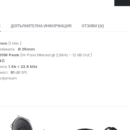
Е
ДОПЪЛНИТЕЛНА ИНФОРМАЦИЯ
ОТЗИВИ (0)
9mm
(1.14in.)
бобината:
Ø 25mm
20W Peak
(Hi-Pass filtered @ 2,5kHz – 12 dB Oct.)
4Ω
ента:
1.4k ÷ 22.5 kHz
лност:
91
dB SPL
eodymium