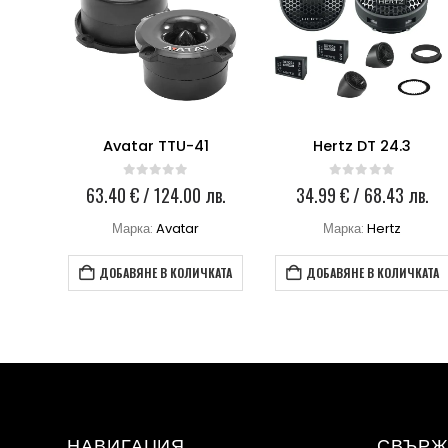
a 502
Avatar TTU-41
Hertz DT 24.3
0
out of 5
0
out of 5
 лв.
63.40
€
/ 124.00 лв.
34.99
€
/ 68.43 лв.
Марка:
Avatar
Марка:
Hertz
КАТА
ДОБАВЯНЕ В КОЛИЧКАТА
ДОБАВЯНЕ В КОЛИЧКАТА
НАВИГАЦИЯ
СВЪРЖ