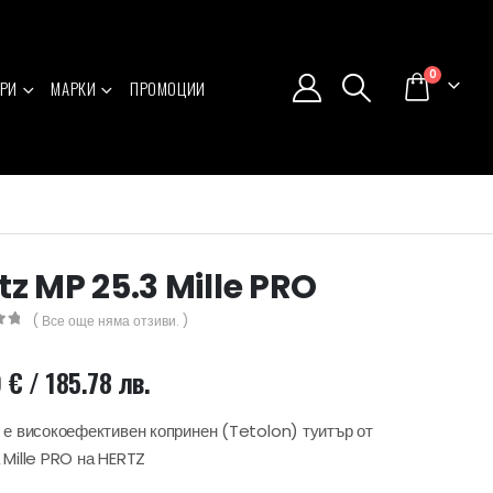
0
РИ
МАРКИ
ПРОМОЦИИ
tz MP 25.3 Mille PRO
( Все още няма отзиви. )
5
9
€
/ 185.78 лв.
 е високоефективен копринен (Tetolon) туитър от
 Mille PRO на HERTZ