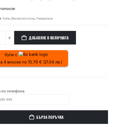
99.00 лв..
84.16 лв..
honocar
и:
Sale
,
Високочестотни
,
Говорители
ДОБАВЯНЕ В КОЛИЧКАТА
Купи с
а 4 вноски по 10.76 € (21.04 лв.)
 по телефона
БЪРЗА ПОРЪЧКА