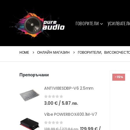
ГОВОРИТЕЛИ
УСИЛВАТЕЛ
HOME
ОНЛАЙН МАГАЗИН
ГОВОРИТЕЛИ
,
ВИСОКОЧЕСТ
Препоръчани
-15%
ANTIVIBESDBP-V6 2.5mm
0
out of 5
3.00
€
/ 5.87 лв.
Vibe POWERBOX400.1M-V7
Original
0
out of 5
129.99
€
/
138.99
€
/ 271.84 лв.