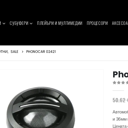
И
СУБУФЕРИ
ПЛЕЙЪРИ И МУЛТИМЕДИИ
ПРОЦЕСОРИ
АКСЕСОА
ОТНИ
,
SALE
PHONOCAR 02421
Pho
0
out of 
50.62
Автомоб
и 36мм 
Цената 