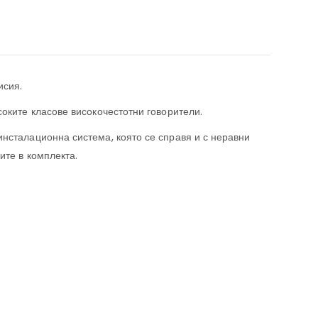
исия.
соките класове високочестотни говорители.
нсталационна система, която се справя и с неравни
ите в комплекта.