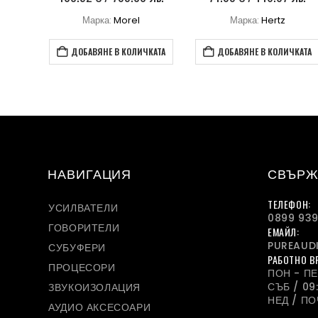
Марка:
Morel
Марка:
Hertz
КАТА
ДОБАВЯНЕ В КОЛИЧКАТА
ДОБАВЯНЕ В КОЛИЧКАТА
НАВИГАЦИЯ
СВЪРЖ
ТЕЛЕФОН:
УСИЛВАТЕЛИ
0899 939
ГОВОРИТЕЛИ
ЕМАЙЛ:
PUREAUD
СУБУФЕРИ
РАБОТНО В
ПРОЦЕСОРИ
ПОН - ПЕТ
СЪБ / 09:
ЗВУКОИЗОЛАЦИЯ
НЕД / П
АУДИО АКСЕСОАРИ