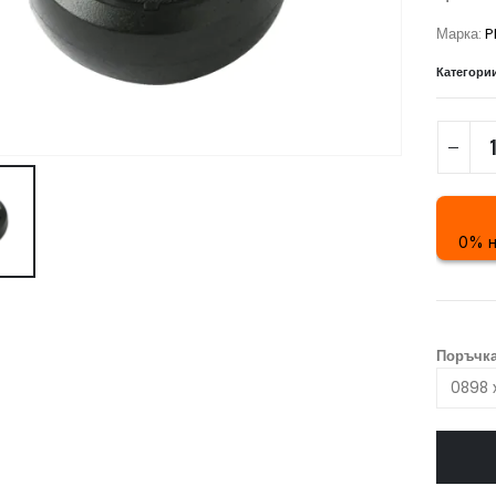
Марка:
P
Категори
0% н
Поръчка