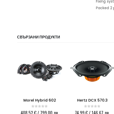
Fixing sy
Packed 2 
СВЪРЗАНИ ПРОДУКТИ
ax 6
Morel Hybrid 602
Hertz DCX 570.3
0
out of 5
0
out of 5
лв.
408.52
€
/ 799.00 лв.
74.99
€
/ 146.67 лв.