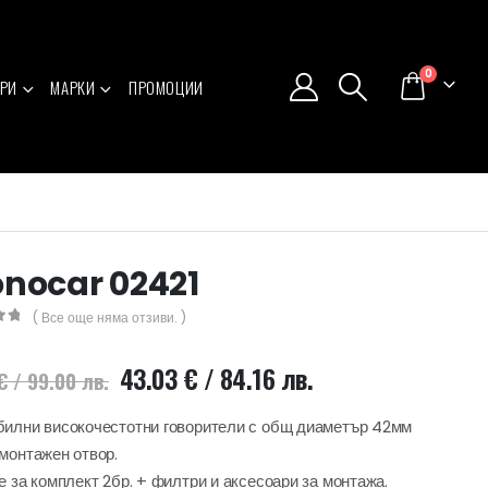
0
РИ
МАРКИ
ПРОМОЦИИ
nocar 02421
( Все още няма отзиви. )
5
Original
Текущата
43.03
€
/ 84.16 лв.
€
/ 99.00 лв.
price
цена
was:
е:
илни високочестотни говорители с общ диаметър 42мм
50.62 €
43.03 €
монтажен отвор.
/
/
е за комплект 2бр. + филтри и аксесоари за монтажа.