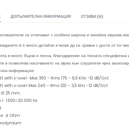
Е
ДОПЪЛНИТЕЛНА ИНФОРМАЦИЯ
ОТЗИВИ (0)
коговорители се отличават с особено широка и линейна звукова ем
еждането e s много детайли и може да се сравни с доста от по-ви
ята е много бърза и лесна, благодарение на тяхната специфична и
ти и позволява насочването на звука към слушателя чрез аксесоар
елна информация:
t with x-over Max 350 – Rms 175 – 6,5 KHz -12 dB/Oct
t with x-over Max 240 – Rms 120 – 3,5 KHz -12 dB/Oct
l Ø 25 mm.
 r. 1.500÷20.000 Hz
B
ce 4 Ohm
Neodymium