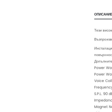
ОПИСАНИ
Тези висо
Възпроизв
Инсталаци
повърхнос
Допълнит
Power Wat
Power Wat
Voice Coi
Frequency
S.P.L. 90 d
Impedan
Magnet 