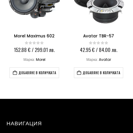
Morel Maximus 602
Avatar TBR-57
152.88
€
/ 299.01 лв.
42.95
€
/ 84.00 лв.
0
out of 5
0
out of 5
Марка:
Morel
Марка:
Avatar
ДОБАВЯНЕ В КОЛИЧКАТА
ДОБАВЯНЕ В КОЛИЧКАТА
НАВИГАЦИЯ