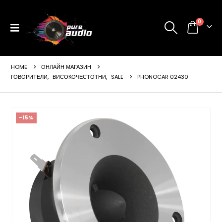
0
HOME
ОНЛАЙН МАГАЗИН
ГОВОРИТЕЛИ
,
ВИСОКОЧЕСТОТНИ
,
SALE
PHONOCAR 02430
-15%
ущата
а
99 €
24 лв..
щата
а
99 €