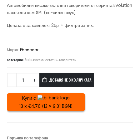
was:
е:
Автомобилни високочестотни говорители от серията Evolution
60.84 €
51.72 €
насочени към SPL (по-силен звук)
/
/
118.99 лв..
101.16 лв..
Цената е за комплект 2бр. + филтри за тях.
Марка:
Phonocar
Категории:
Sale
,
Високочестотни
,
Говорители
ДОБАВЯНЕ В КОЛИЧКАТА
Купи с
13 x €4.76 (13 x 9.31 BGN)
Поръчка по телефона