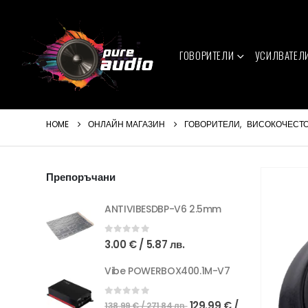
ГОВОРИТЕЛИ
УСИЛВАТЕЛ
HOME
ОНЛАЙН МАГАЗИН
ГОВОРИТЕЛИ
,
ВИСОКОЧЕСТ
Препоръчани
ANTIVIBESDBP-V6 2.5mm
0
out of 5
3.00
€
/ 5.87 лв.
Vibe POWERBOX400.1M-V7
Original
0
out of 5
129.99
€
/
138.99
€
/ 271.84 лв.