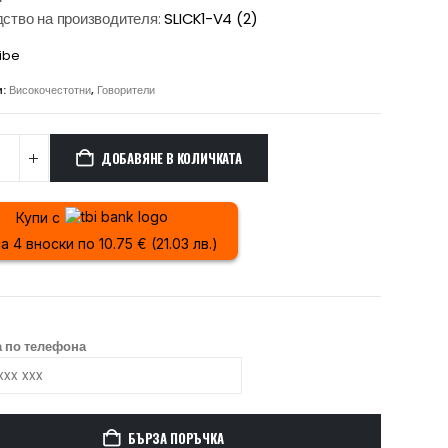
ство на производителя:
SLICK1-V4 (2)
ibe
и:
Високочестотни
,
Говорители
ДОБАВЯНЕ В КОЛИЧКАТА
Купи с
а 4 вноски по 10.75 € (21.03 лв.)
 по телефона
БЪРЗА ПОРЪЧКА