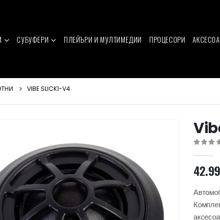
И
СУБУФЕРИ
ПЛЕЙЪРИ И МУЛТИМЕДИИ
ПРОЦЕСОРИ
АКСЕСОА
ОТНИ
VIBE SLICK1-V4
Vib
0
out of 
42.9
Автомоб
Комплек
аксесоа