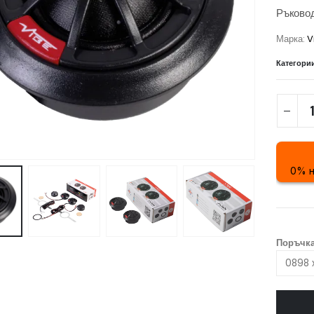
Ръковод
Марка:
V
Категори
0% н
Поръчка