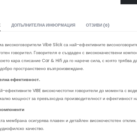
Е
ДОПЪЛНИТЕЛНА ИНФОРМАЦИЯ
ОТЗИВИ (0)
ма високоговорители Vibe Slick са най-ефективните високоговори
тотен говорител. Говорителя е създаден с висококачествени компон
оето кара списание Car & Hifi да го нарече сила, с която трябва 
 добро пространствено възпроизвеждане.
елна ефективност.
ай-ефективните VIBE високочестотни говорители до момента с воде
-малко мощност за превъзходна производителност и ефективност н
компоненти
та мембрана осигурява плавен и детайлен високочестотен отклик
аудиофилско качество.