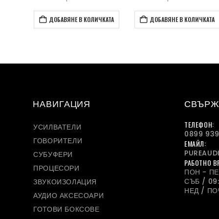
КАТА
ДОБАВЯНЕ В КОЛИЧКАТА
ДОБАВЯНЕ В КОЛИЧКАТА
НАВИГАЦИЯ
СВЪРЖ
ТЕЛЕФОН:
УСИЛВАТЕЛИ
0899 939
ГОВОРИТЕЛИ
ЕМАЙЛ:
PUREAUD
СУБУФЕРИ
РАБОТНО В
ПРОЦЕСОРИ
ПОН - ПЕТ
СЪБ / 09:
ЗВУКОИЗОЛАЦИЯ
НЕД / П
АУДИО АКСЕСОАРИ
ГОТОВИ БОКСОВЕ