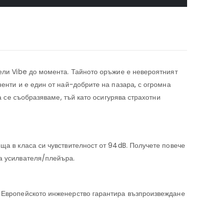
тели Vibe до момента. Тайното оръжие е невероятният
енти и е един от най-добрите на пазара, с огромна
да се съобразяваме, тъй като осигурява страхотни
ща в класа си чувствителност от 94dB. Получете повече
а усилвателя/плейъра.
. Европейското инженерство гарантира възпроизвеждане