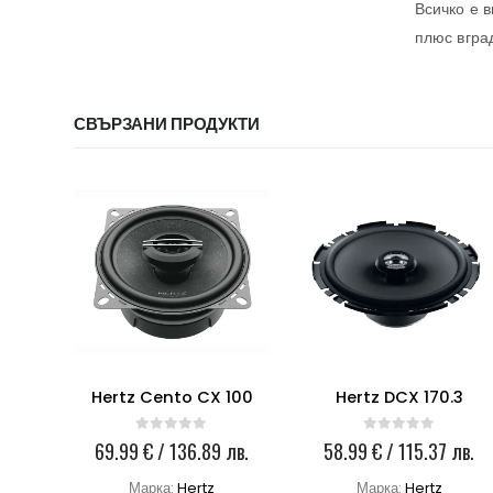
Всичко е 
плюс вгра
СВЪРЗАНИ ПРОДУКТИ
7
Hertz Cento CX 100
Hertz DCX 170.3
0
out of 5
0
out of 5
лв.
69.99
€
/ 136.89 лв.
58.99
€
/ 115.37 лв.
Марка:
Hertz
Марка:
Hertz