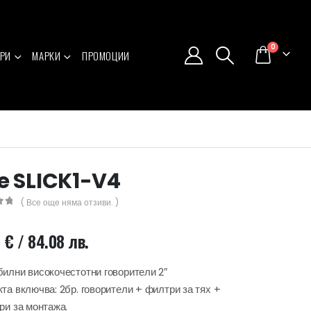
0
РИ
МАРКИ
ПРОМОЦИИ
e SLICK1-V4
( Все още няма отзиви. )
5
9
€
/ 84.08 лв.
илни високочестотни говорители 2″
та включва: 2бр. говорители + филтри за тях +
ри за монтажа.