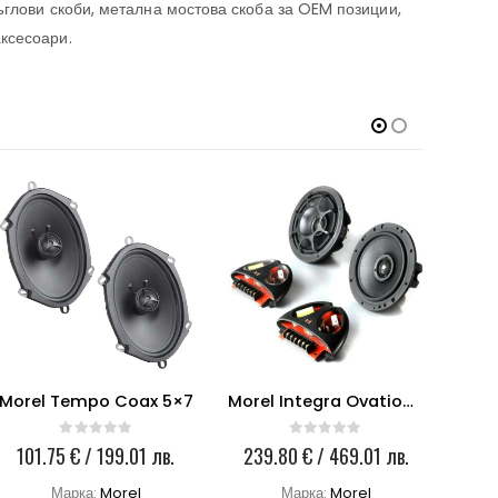
ъглови скоби, метална мостова скоба за OEM позиции,
ксесоари.
Morel Tempo Coax 5×7
Morel Integra Ovation XO 5
H
0
out of 5
0
out of 5
101.75
€
/ 199.01 лв.
239.80
€
/ 469.01 лв.
94
Марка:
Morel
Марка:
Morel