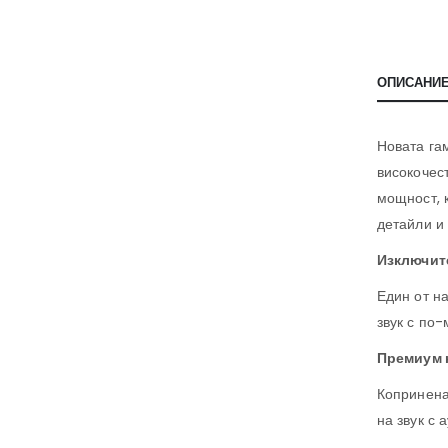
ОПИСАНИ
Новата га
високочес
мощност, к
детайли и
Изключит
Един от н
звук с по
Премиум 
Копринена
на звук с 