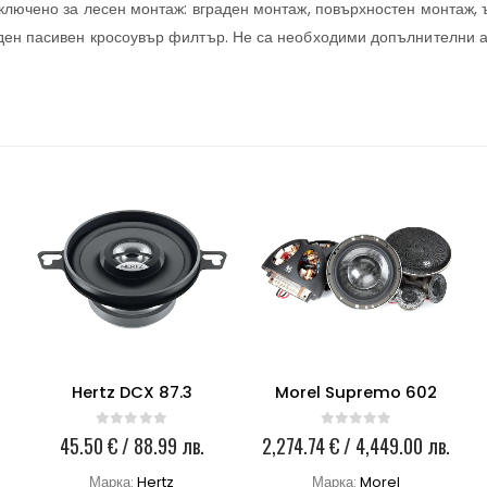
включено за лесен монтаж: вграден монтаж, повърхностен монтаж, 
ден пасивен кросоувър филтър. Не са необходими допълнителни а
Hertz DCX 87.3
Morel Supremo 602
0
out of 5
0
out of 5
45.50
€
/ 88.99 лв.
2,274.74
€
/ 4,449.00 лв.
Марка:
Hertz
Марка:
Morel