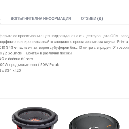
Е
ДОПЪЛНИТЕЛНА ИНФОРМАЦИЯ
ОТЗИВИ (0)
ферите са проектирани с цел надграждане на съществуващата OEM-завод
 перфектен синхрон изолзвайте специално проектираните за случая Prima
10 S4S e пасивен, затворен субуферен бокс 13 литра с вграден 10″ говори
es /2 Sounds – монтаж в различни посоки.
 4Ω с бобина 60mm
400W продължителна / 80W Peak
 x 334 x 120