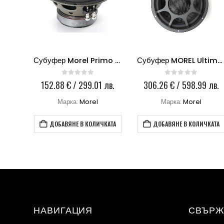
0
Субуфер Morel Primo 804
Субуфер MOREL Ultimo SC 124-4 OHM Morel 12
0
out of 5
0
out of 5
 лв.
152.88
€
/ 299.01 лв.
306.26
€
/ 598.99 лв.
Марка:
Morel
Марка:
Morel
КАТА
ДОБАВЯНЕ В КОЛИЧКАТА
ДОБАВЯНЕ В КОЛИЧКАТА
НАВИГАЦИЯ
СВЪРЖ