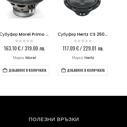
Субуфер Morel Primo 104
Субуфер Hertz CS 250S4
0
out of 5
0
out of 5
163.10
€
/ 319.00 лв.
117.09
€
/ 229.01 лв.
23
Марка:
Morel
Марка:
Hertz
ДОБАВЯНЕ В КОЛИЧКАТА
ДОБАВЯНЕ В КОЛИЧКАТА
ПОЛЕЗНИ ВРЪЗКИ