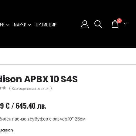
0
РИ
МАРКИ
ПРОМОЦИИ
ison APBX 10 S4S
( Все още няма отзиви. )
5
99
€
/ 645.40 лв.
илен пасивен субуфер с размер 10″ 25см
udison