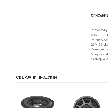
ОПИСАНИ
Prima субу
резултат и
Prima APBX 
2S²- 2 Sid
Импеданс:
Мощност: 
Размер: 472
СВЪРЗАНИ ПРОДУКТИ