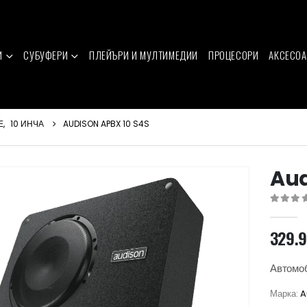
И
СУБУФЕРИ
ПЛЕЙЪРИ И МУЛТИМЕДИИ
ПРОЦЕСОРИ
АКСЕСОА
Е
,
10 ИНЧА
AUDISON APBX 10 S4S
Aud
0
out of 
329.
Автомоб
Марка:
A