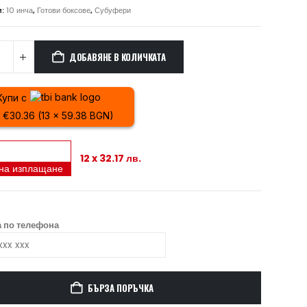
и:
10 инча
,
Готови боксове
,
Субуфери
ДОБАВЯНЕ В КОЛИЧКАТА
Купи с
x €30.36 (13 x 59.38 BGN)
12 x 32.17 лв.
 на изплащане
 по телефона
БЪРЗА ПОРЪЧКА