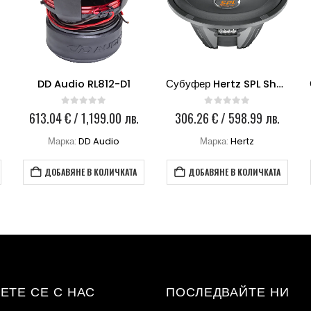
DD Audio RL812-D1
Субуфер Hertz SPL Show SX380D
0
out of 5
0
out of 5
613.04
€
/ 1,199.00 лв.
306.26
€
/ 598.99 лв.
Марка:
DD Audio
Марка:
Hertz
ДОБАВЯНЕ В КОЛИЧКАТА
ДОБАВЯНЕ В КОЛИЧКАТА
ЕТЕ СЕ С НАС
ПОСЛЕДВАЙТЕ НИ