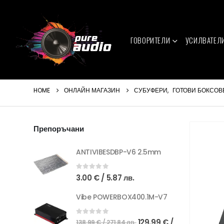
ГОВОРИТЕЛИ
УСИЛВАТЕЛ
HOME
ОНЛАЙН МАГАЗИН
СУБУФЕРИ
,
ГОТОВИ БОКСОВ
Препоръчани
ANTIVIBESDBP-V6 2.5mm
0
out of 5
3.00
€
/ 5.87 лв.
Vibe POWERBOX400.1M-V7
Original
0
out of 5
129.99
€
/
138.99
€
/ 271.84 лв.