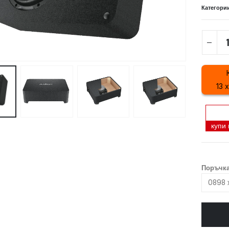
Категори
13 
купи
Поръчка