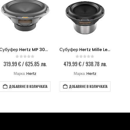
Субуфер Hertz MP 300D4.3 PRO
Субуфер Hertz Mille Legend ML 2000.3
0
out of 5
0
out of 5
319.99
€
/ 625.85 лв.
479.99
€
/ 938.78 лв.
23
Марка:
Hertz
Марка:
Hertz
ДОБАВЯНЕ В КОЛИЧКАТА
ДОБАВЯНЕ В КОЛИЧКАТА