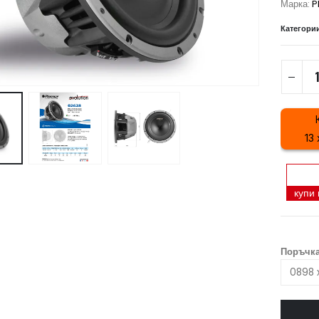
Марка:
P
Категори
13 
купи
Поръчка