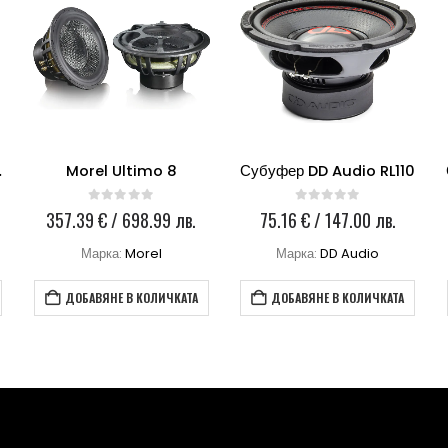
300 S4
Morel Ultimo 8
Субуфер DD Audio RL110
0
out of 5
0
out of 5
357.39
€
/ 698.99 лв.
75.16
€
/ 147.00 лв.
Марка:
Morel
Марка:
DD Audio
ДОБАВЯНЕ В КОЛИЧКАТА
ДОБАВЯНЕ В КОЛИЧКАТА