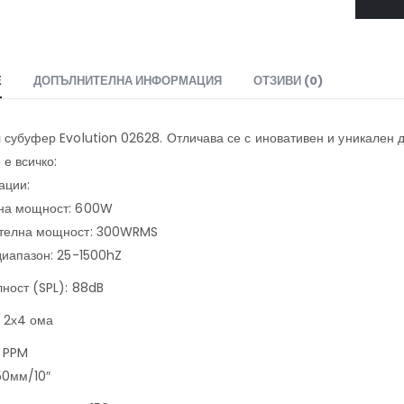
Е
ДОПЪЛНИТЕЛНА ИНФОРМАЦИЯ
ОТЗИВИ (0)
 субуфер Evolution 02628. Отличава се с иновативен и уникален ди
 е всичко:
ации:
на мощност: 600W
телна мощност: 300WRMS
диапазон: 25-1500hZ
лност (SPL): 88dB
 2х4 ома
 PPM
50мм/10″