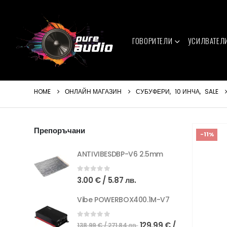
ГОВОРИТЕЛИ
УСИЛВАТЕЛ
HOME
ОНЛАЙН МАГАЗИН
СУБУФЕРИ
,
10 ИНЧА
,
SALE
Препоръчани
-11%
ANTIVIBESDBP-V6 2.5mm
0
out of 5
3.00
€
/ 5.87 лв.
Vibe POWERBOX400.1M-V7
Original
0
out of 5
129.99
€
/
138.99
€
/ 271.84 лв.