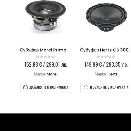
Субуфер Hertz MP 250 D4.3 PRO
Субуфер Morel Primo 804
Субуфер Hertz CS 
0
out of 5
0
out of 5
 лв.
152.88
€
/ 299.01 лв.
149.99
€
/ 293.35 лв.
Марка:
Morel
Марка:
Hertz
КАТА
ДОБАВЯНЕ В КОЛИЧКАТА
ДОБАВЯНЕ В КОЛИЧКАТА