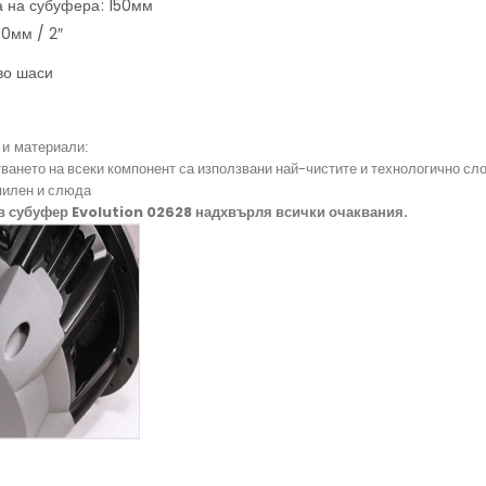
 на субуфера: 150мм
50мм / 2″
во шаси
 и материали:
тването на всеки компонент са използвани най-чистите и технологично с
пилен и слюда
в субуфер Evolution 02628 надхвърля всички очаквания.