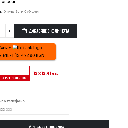
honocar
279.00 лв..
249.00 лв..
и:
10 инча
,
Sale
,
Субуфери
ДОБАВЯНЕ В КОЛИЧКАТА
Купи с
x €11.71 (13 x 22.90 BGN)
12 x 12.41 лв.
 на изплащане
 по телефона
БЪРЗА ПОРЪЧКА