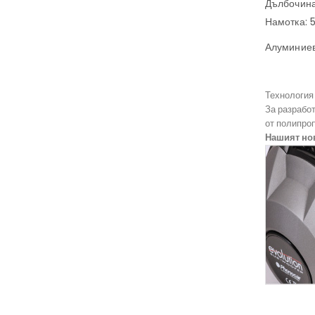
Дълбочина
Намотка: 
Алуминие
Технология
За разрабо
от полипро
Нашият но