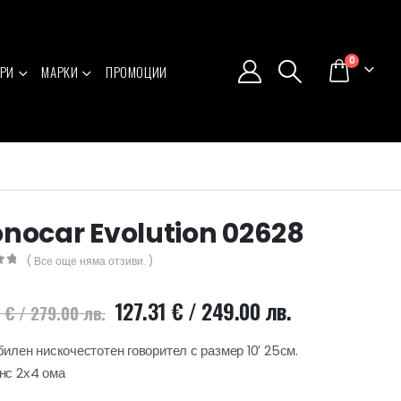
0
РИ
МАРКИ
ПРОМОЦИИ
nocar Evolution 02628
( Все още няма отзиви. )
5
Original
Текущата
127.31
€
/ 249.00 лв.
5
€
/ 279.00 лв.
price
цена
was:
е:
илен нискочестотен говорител с размер 10′ 25см.
142.65 €
127.31 €
нс 2х4 ома
/
/