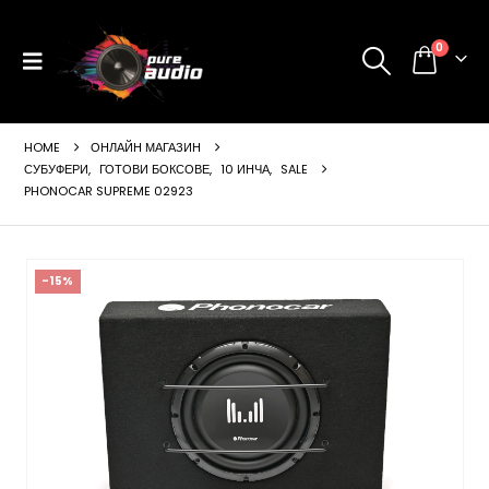
0
HOME
ОНЛАЙН МАГАЗИН
СУБУФЕРИ
,
ГОТОВИ БОКСОВЕ
,
10 ИНЧА
,
SALE
PHONOCAR SUPREME 02923
ущата
-15%
а
99 €
24 лв..
щата
а
99 €