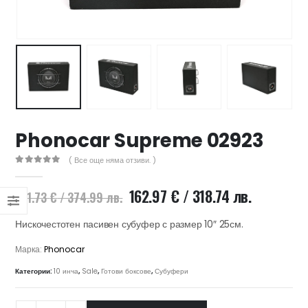
47 лв..
ущата
а
.44 €
00 лв..
Phonocar Supreme 02923
( Все още няма отзиви. )
0
out of 5
Original
Текущата
162.97
€
/ 318.74 лв.
191.73
€
/ 374.99 лв.
price
цена
was:
е:
Нискочестотен пасивен субуфер с размер 10″ 25см.
191.73 €
162.97 €
Марка:
Phonocar
/
/
374.99 лв..
318.74 лв.
Категории:
10 инча
,
Sale
,
Готови боксове
,
Субуфери