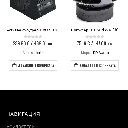
Активен субуфер Hertz DBA 200.3
Субуфер DD Audio RL110
239.80
€
/ 469.01 лв.
75.16
€
/ 147.00 лв.
0
out of 5
0
out of 5
Марка:
Hertz
Марка:
DD Audio
ДОБАВЯНЕ В КОЛИЧКАТА
ДОБАВЯНЕ В КОЛИЧКАТА
НАВИГАЦИЯ
УСИЛВАТЕЛИ