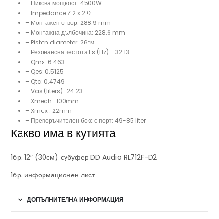
– Пикова мощност: 4500W
– Impedance Z 2 x 2 Ω
– Монтажен отвор: 288.9 mm
– Монтажна дълбочина: 228.6 mm
– Piston diameter: 26см
– Резонансна честота Fs (Hz) – 32.13
– Qms: 6.463
– Qes: 0.5125
– Qtc: 0.4749
– Vas (liters) : 24.23
– Xmech : 100mm
– Xmax : 22mm
– Препоръчителен бокс с порт: 49-85 liter
Какво има в кутията
1бр. 12″ (30см) субуфер DD Audio RL712F-D2
1бр. информационен лист
ДОПЪЛНИТЕЛНА ИНФОРМАЦИЯ