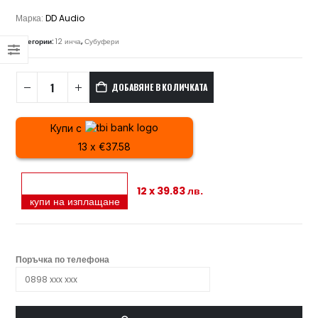
Марка:
DD Audio
Категории:
12 инча
,
Субуфери
ДОБАВЯНЕ В КОЛИЧКАТА
Купи с
13 x €37.58
12 x 39.83 лв.
купи на изплащане
Поръчка по телефона