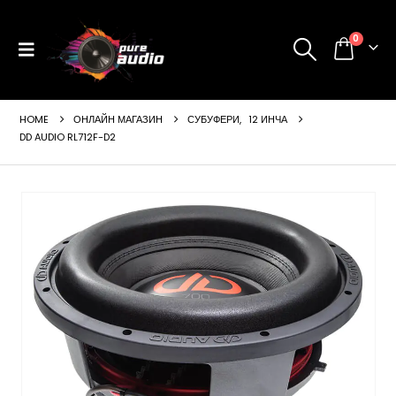
0
HOME
ОНЛАЙН МАГАЗИН
СУБУФЕРИ
,
12 ИНЧА
DD AUDIO RL712F-D2
ущата
а
99 €
24 лв..
щата
а
99 €