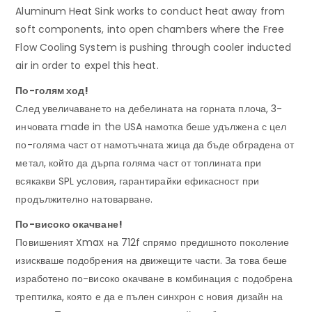
Aluminum Heat Sink works to conduct heat away from
soft components, into open chambers where the Free
Flow Cooling System is pushing through cooler inducted
air in order to expel this heat.
По-голям ход!
След увеличаването на дебелината на горната плоча, 3-
инчовата made in the USA намотка беше удължена с цел
по-голяма част от намотъчната жица да бъде обградена от
метал, който да дърпа голяма част от топлината при
всякакви SPL условия, гарантирайки ефикасност при
продължително натоварване.
По-високо окачване!
Повишеният Xmax на 712f спрямо предишното поколение
изискваше подобрения на движещите части. За това беше
изработено по-високо окачване в комбинация с подобрена
трептилка, която е да е пълен синхрон с новия дизайн на