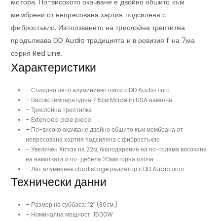
мотора. По-високото окачване е двойно обшито към
мембрени от непресована хартия подсилена с
фибростъкло. Използването на трислойна трептилка
продължава DD Audio традицията и в ревизия f на 7ма
серия Red Line.
Характеристики
– Солидно лято алуминиево шаси с DD Audio лого
– Високотемпературна 7.5см Made in USA намотка
– Трислойна трептилка
– Extended pole piece
– По-високо окачване двойно обшито към мембрана от
непресована хартия подсилена с фибростъкло
– Увеличен Xmax на 22м, благодарение на по-голяма височина
на намотката и по-дебела 20мм горна плоча
– Лят алуминиев dual stage радиатор с DD Audio лого
Технически данни
– Размер на суббаса: 12″ (30см.)
– Номинална мощност: 1500W