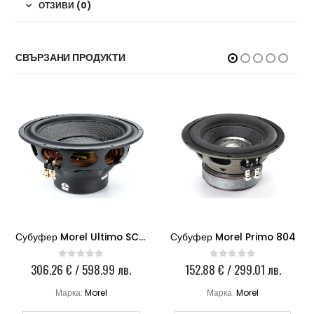
ОТЗИВИ (0)
СВЪРЗАНИ ПРОДУКТИ
Субуфер Morel Ultimo SC 122-2
Субуфер Morel Primo 804
306.26
€
/ 598.99 лв.
152.88
€
/ 299.01 лв.
0
out of 5
0
out of 5
Марка:
Morel
Марка:
Morel