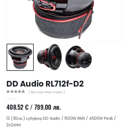
47 лв..
ущата
а
.44 €
00 лв..
DD Audio RL712f-D2
( Все още няма отзиви. )
0
out of 5
408.52
€
/ 799.00 лв.
12 (30см.) субуфер DD Audio / 1500W RMS / 4500W Peak /
2x2ohm