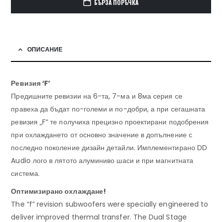
БЪРЗА ПОРЪЧКА
ОПИСАНИЕ
Ревизия ‘F’
Предишните ревизии на 6-та, 7-ма и 8ма серия се
правеха да бъдат по-големи и по-добри, а при сегашната
ревизия „F“ те получиха прецизно проектирани подобрения
при охлаждането от основно значение в допълнение с
последно поколение дизайн детайли. Имплементирано DD
Audio лого в лятото алуминиво шаси и при магнитната
система.
Оптимизирано охлаждане!
The “f” revision subwoofers were specially engineered to
deliver improved thermal transfer. The Dual Stage