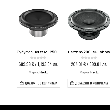
8
Субуфер Hertz ML 2500.3
Hertz SV200L SPL Sho
0
out of 5
0
out of 5
 лв.
609.99
€
/ 1,193.04 лв.
204.01
€
/ 399.01 лв.
Марка:
Hertz
Марка:
Hertz
КАТА
ДОБАВЯНЕ В КОЛИЧКАТА
ДОБАВЯНЕ В КОЛИЧКАТА