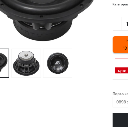
Категори
13
купи
Поръчка