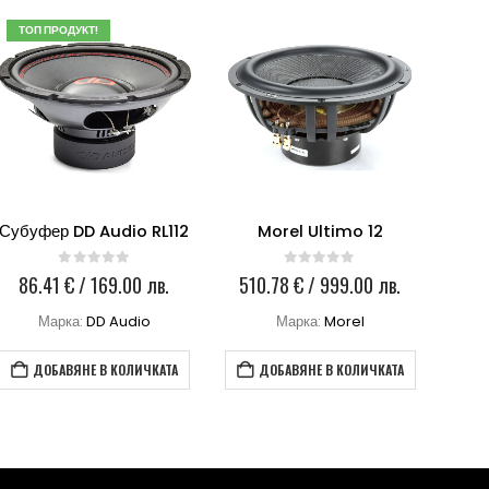
ТОП ПРОДУКТ!
Субуфер DD Audio RL112
Morel Ultimo 12
0
out of 5
0
out of 5
86.41
€
/ 169.00 лв.
510.78
€
/ 999.00 лв.
30
Марка:
DD Audio
Марка:
Morel
ДОБАВЯНЕ В КОЛИЧКАТА
ДОБАВЯНЕ В КОЛИЧКАТА