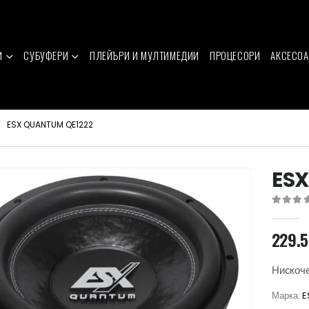
И
СУБУФЕРИ
ПЛЕЙЪРИ И МУЛТИМЕДИИ
ПРОЦЕСОРИ
АКСЕСОА
ESX QUANTUM QE1222
ESX
0
out of 
229.
Нискоче
Марка:
E