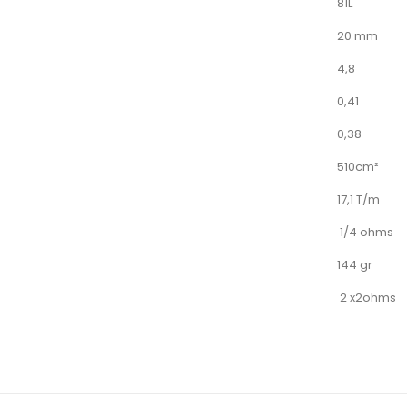
81L
20 mm
4,8
0,41
0,38
510cm²
17,1 T/m
1/4 ohms
144 gr
2 x2ohms