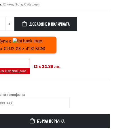
и:
12 инча
,
Sale
,
Субуфери
ДОБАВЯНЕ В КОЛИЧКАТА
Купи с
 x €21.12 (13 x 41.31 BGN)
12 x 22.38 лв.
 на изплащане
 по телефона
БЪРЗА ПОРЪЧКА