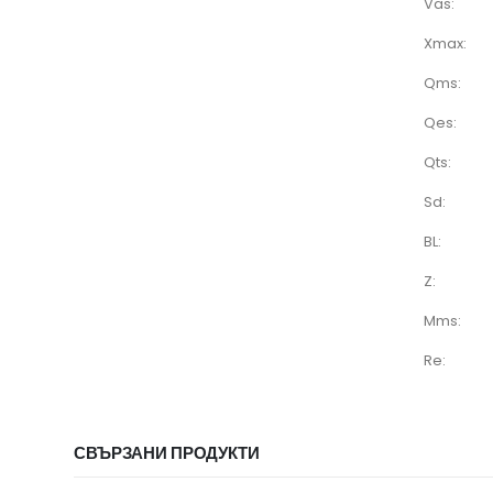
Vas:
Xmax:
Qms:
Qes:
Qts:
Sd:
BL:
Z:
Mms:
Re:
СВЪРЗАНИ ПРОДУКТИ