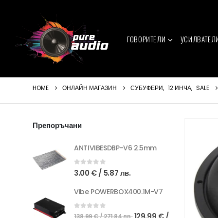
ГОВОРИТЕЛИ
УСИЛВАТЕЛ
HOME
ОНЛАЙН МАГАЗИН
СУБУФЕРИ
,
12 ИНЧА
,
SALE
Препоръчани
ANTIVIBESDBP-V6 2.5mm
0
out of 5
3.00
€
/ 5.87 лв.
Vibe POWERBOX400.1M-V7
Original
0
out of 5
129.99
€
/
138.99
€
/ 271.84 лв.