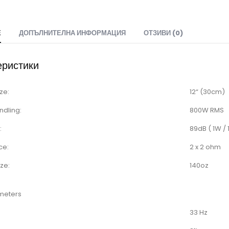
Е
ДОПЪЛНИТЕЛНА ИНФОРМАЦИЯ
ОТЗИВИ (0)
еристики
ze:
12“ (30cm)
ndling:
800W RMS
:
89dB ( 1W / 
ce:
2 x 2 ohm
ze:
140oz
meters
33 Hz