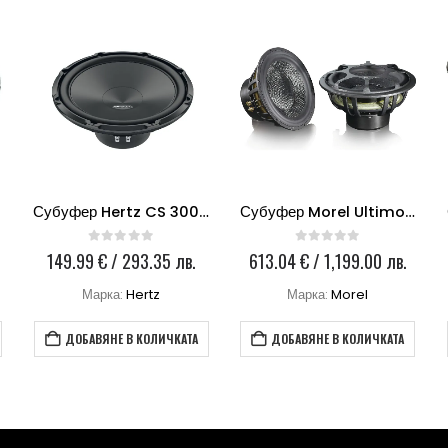
w
Субуфер Hertz CS 300 S2
Субуфер Morel Ultimo Titanium 124 Morel 12
0
out of 5
0
out of 5
149.99
€
/ 293.35 лв.
613.04
€
/ 1,199.00 лв.
Марка:
Hertz
Марка:
Morel
ДОБАВЯНЕ В КОЛИЧКАТА
ДОБАВЯНЕ В КОЛИЧКАТА