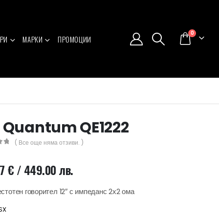
0
РИ
МАРКИ
ПРОМОЦИИ
 Quantum QE1222
( Все още няма отзиви. )
5
57
€
/ 449.00 лв.
стотен говорител 12″ с импеданс 2х2 ома
SX