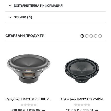
ДОПЪЛНИТЕЛНА ИНФОРМАЦИЯ
ОТЗИВИ (0)
СВЪРЗАНИ ПРОДУКТИ
Субуфер Hertz MP 300D2.3 PRO
Субуфер Hertz CS 250S4
319.99
€
/ 625.85 лв.
117.09
€
/ 229.01 лв.
0
out of 5
0
out of 5