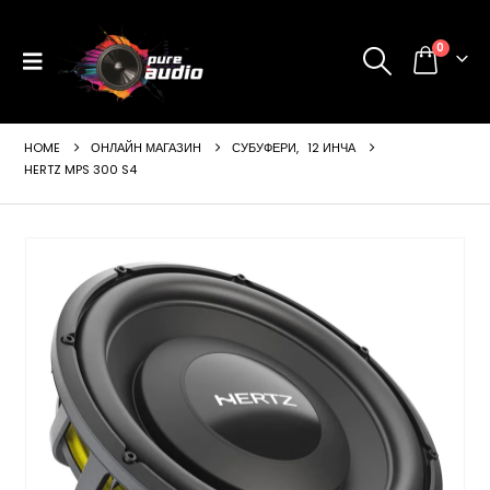
0
HOME
ОНЛАЙН МАГАЗИН
СУБУФЕРИ
,
12 ИНЧА
HERTZ MPS 300 S4
ущата
а
99 €
24 лв..
щата
а
99 €