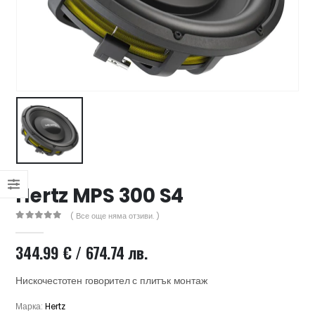
47 лв..
ущата
а
.44 €
00 лв..
Hertz MPS 300 S4
( Все още няма отзиви. )
0
out of 5
344.99
€
/ 674.74 лв.
Нискочестотен говорител с плитък монтаж
Марка:
Hertz