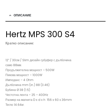
ОПИСАНИЕ
Hertz MPS 300 S4
Кратко описание:
12″ / 30см / Slim дизайн субуфер с дълбочина
само 88мм.
Продължителна мощност – 500W
Пикова мощност – 1000W
Импеданс – 4 Ohm
Дълбочина mm (in.) 88 (3.46)
Бубина Ø 38 (1.5)
Честотна лента – 25 – 400Hz
Размер на магнита D x d x h 156 x 60 x 36mm
Тегло 14.64кг.