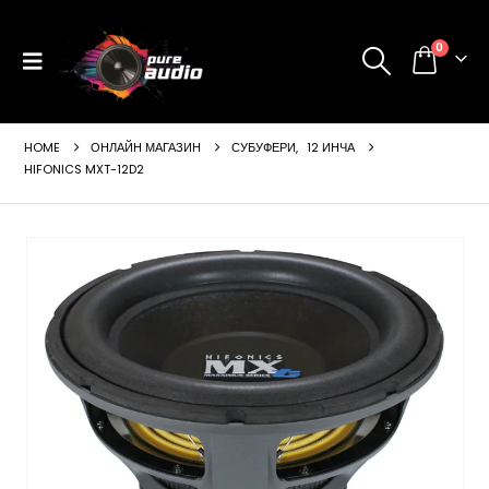
0
HOME
ОНЛАЙН МАГАЗИН
СУБУФЕРИ
,
12 ИНЧА
HIFONICS MXT-12D2
ущата
а
99 €
24 лв..
щата
а
99 €