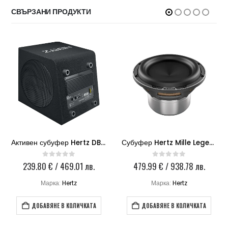
СВЪРЗАНИ ПРОДУКТИ
Активен субуфер Hertz DBA 200.3
Субуфер Hertz Mille Legend ML 2000.3
239.80
€
/ 469.01 лв.
479.99
€
/ 938.78 лв.
0
out of 5
0
out of 5
Марка:
Hertz
Марка:
Hertz
ДОБАВЯНЕ В КОЛИЧКАТА
ДОБАВЯНЕ В КОЛИЧКАТА