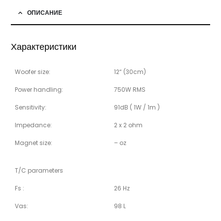
ОПИСАНИЕ
Характеристики
Woofer size:
12“ (30cm)
Power handling:
750W RMS
Sensitivity:
91dB ( 1W / 1m )
Impedance:
2 x 2 ohm
Magnet size:
– oz
T/C parameters
Fs :
26 Hz
Vas:
98 L