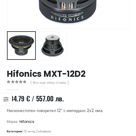
47 лв..
ущата
а
.44 €
00 лв..
Hifonics MXT-12D2
( Все още няма отзиви. )
0
out of 5
284.79
€
/ 557.00 лв.
Нискочестотен говорител 12″ с импеданс 2х2 ома
Марка:
Hifonics
Категории:
12 инча
,
Субуфери