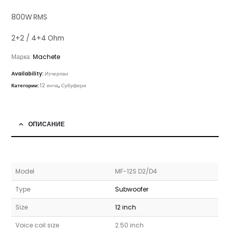
800W RMS
2+2 / 4+4 Ohm
Марка:
Machete
Availability:
Изчерпан
Категории:
12 инча
,
Субуфери
ОПИСАНИЕ
Model
MF-12S D2/D4
Type
Subwoofer
Size
12 inch
Voice coil size
2.50 inch