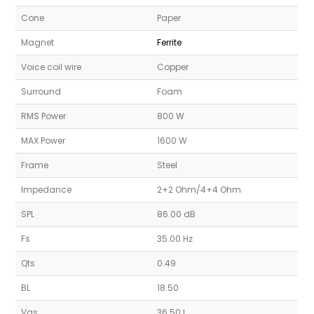
Cone
Paper
Magnet
Ferrite
Voice coil wire
Copper
Surround
Foam
RMS Power
800 W
MAX Power
1600 W
Frame
Steel
Impedance
2+2 Ohm/4+4 Ohm
SPL
86.00 dB
Fs
35.00 Hz
Qts
0.49
BL
18.50
Vas
36.50 L