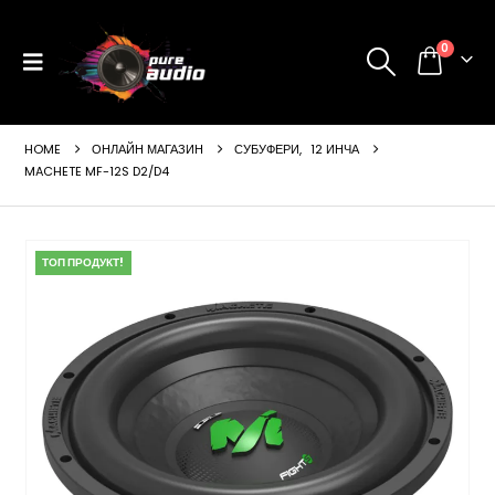
0
HOME
ОНЛАЙН МАГАЗИН
СУБУФЕРИ
,
12 ИНЧА
MACHETE MF-12S D2/D4
ТОП ПРОДУКТ!
ущата
а
99 €
24 лв..
щата
а
99 €