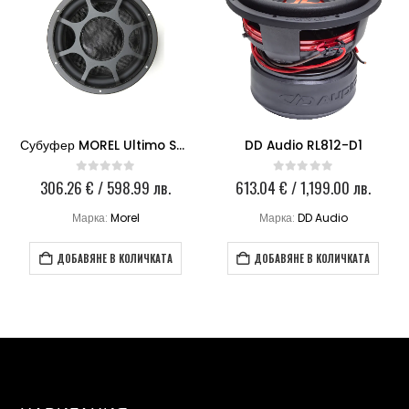
Субуфер MOREL Ultimo SC 124-4 OHM Morel 12
DD Audio RL812-D1
306.26
€
/ 598.99 лв.
613.04
€
/ 1,199.00 лв.
0
out of 5
0
out of 5
Марка:
Morel
Марка:
DD Audio
ДОБАВЯНЕ В КОЛИЧКАТА
ДОБАВЯНЕ В КОЛИЧКАТА