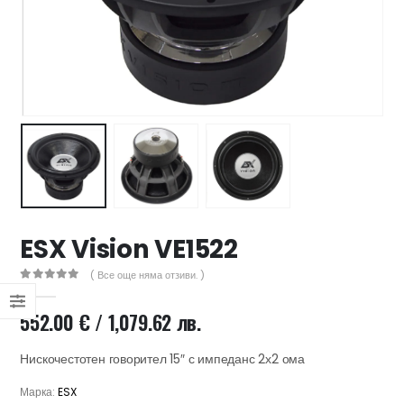
47 лв..
ущата
а
.44 €
00 лв..
ESX Vision VE1522
( Все още няма отзиви. )
0
out of 5
552.00
€
/ 1,079.62 лв.
Нискочестотен говорител 15″ с импеданс 2х2 ома
Марка:
ESX