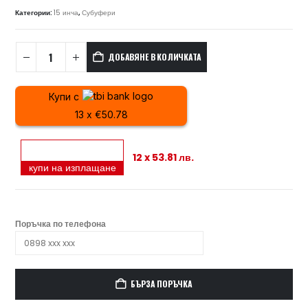
Категории:
15 инча
,
Субуфери
ДОБАВЯНЕ В КОЛИЧКАТА
Купи с
13 x €50.78
12 x 53.81 лв.
купи на изплащане
Поръчка по телефона
БЪРЗА ПОРЪЧКА