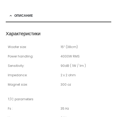
ОПИСАНИЕ
Характеристики
Woofer size:
15“ (38cm)
Power handling:
4000W RMS
Sensitivity:
90dB ( 1W / 1m )
Impedance:
2 x 2 ohm
Magnet size:
300 oz
T/C parameters
Fs :
35 Hz