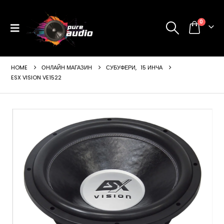
0
HOME
ОНЛАЙН МАГАЗИН
СУБУФЕРИ
,
15 ИНЧА
ESX VISION VE1522
ущата
а
99 €
24 лв..
щата
а
99 €