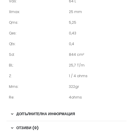
Vas:
64 L
Xmax:
25 mm
Qms:
5,25
Qes:
0,43
Qts:
0,4
Sd:
844 cm²
BL:
25,7 T/m
Z:
1 / 4 ohms
Mms:
322gr
Re:
4ohms
ДОПЪЛНИТЕЛНА ИНФОРМАЦИЯ
ОТЗИВИ (0)