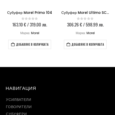
Субуфер Morel Primo 104
Субуфер Morel Ultimo SC 122-2
163.10
€
/ 319.00 лв.
306.26
€
/ 598.99 лв.
0
out of 5
0
out of 5
Марка:
Morel
Марка:
Morel
ДОБАВЯНЕ В КОЛИЧКАТА
ДОБАВЯНЕ В КОЛИЧКАТА
НАВИГАЦИЯ
УСИЛВАТЕЛИ
ГОВОРИТЕЛИ
СУБУФЕРИ