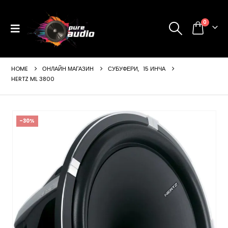
0
HOME
ОНЛАЙН МАГАЗИН
СУБУФЕРИ
,
15 ИНЧА
HERTZ ML 3800
-30%
ущата
а
99 €
24 лв..
щата
а
99 €