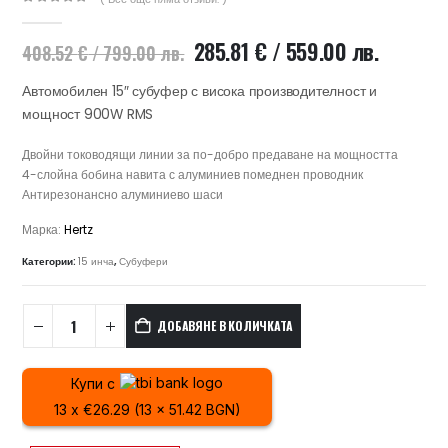
0
out of 5
Original
Текуща
285.81
€
/ 559.00 лв.
408.52
€
/ 799.00 лв.
price
цена
was:
е:
Автомобилен 15″ субуфер с висока производителност и
408.52 €
285.81 
мощност 900W RMS
/
/
799.00 лв..
559.00 
Двойни тоководящи линии за по-добро предаване на мощността
4-слойна бобина навита с алуминиев помеднен проводник
Антирезонансно алуминиево шаси
Марка:
Hertz
Категории:
15 инча
,
Субуфери
ДОБАВЯНЕ В КОЛИЧКАТА
Купи с
13 x €26.29 (13 x 51.42 BGN)