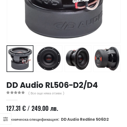
47 лв..
ущата
а
.44 €
00 лв..
DD Audio RL506-D2/D4
( Все още няма отзиви. )
0
out of 5
127.31
€
/ 249.00 лв.
Техническа спецификация:
DD Audio Redline 506D2