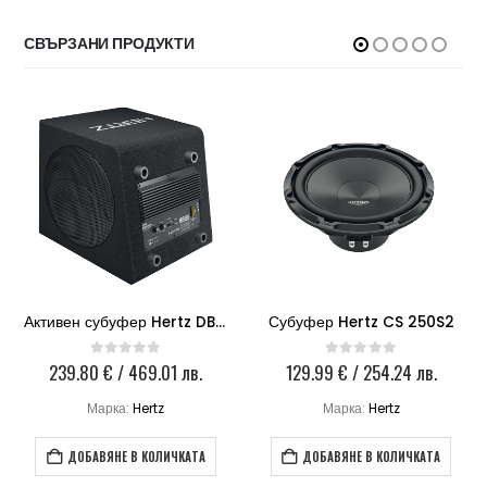
СВЪРЗАНИ ПРОДУКТИ
Активен субуфер Hertz DBA 200.3
Субуфер Hertz CS 250S2
239.80
€
/ 469.01 лв.
129.99
€
/ 254.24 лв.
0
out of 5
0
out of 5
Марка:
Hertz
Марка:
Hertz
ДОБАВЯНЕ В КОЛИЧКАТА
ДОБАВЯНЕ В КОЛИЧКАТА