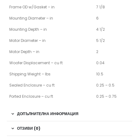
Frame OD w/Gasket – in
7 1/8
Mounting Diameter – in
6
Mounting Depth – in
4 1/2
Motor Diameter – in
5 1/2
Motor Depth – in
2
Woofer Displacement – cu ft
0.04
Shipping Weight – lbs
10.5
Sealed Enclosure – cu ft
0.25 – 0.5
Ported Enclosure – cu ft
0.25 – 0.75
ДОПЪЛНИТЕЛНА ИНФОРМАЦИЯ
ОТЗИВИ (0)