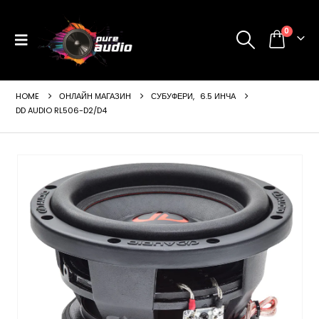
0
HOME
ОНЛАЙН МАГАЗИН
СУБУФЕРИ
,
6.5 ИНЧА
DD AUDIO RL506-D2/D4
ущата
а
99 €
24 лв..
щата
а
99 €