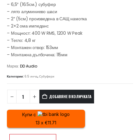
– 6,5″ (16.5см.) субуфер
– лято алуминиево шаси
– 2″ (5см) произведена в САЩ намотка
– 2×2 ома импеданс
– Мощност: 400 W RMS, 1200 W Peak
– Тегло: 4,8 кг
– Монтажен отвор: 153мм
– Монтажна дълбочина: 115мм
Марка:
DD Audio
Категории:
6.5 инча
,
Субуфери
ДОБАВЯНЕ В КОЛИЧКАТА
Купи с
13 x €11.71