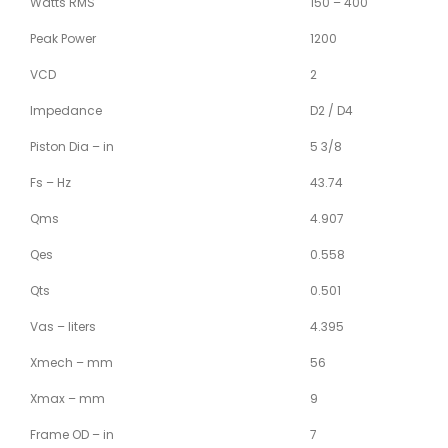
Watts RMS
150 – 400
Peak Power
1200
VCD
2
Impedance
D2 / D4
Piston Dia – in
5 3/8
Fs – Hz
43.74
Qms
4.907
Qes
0.558
Qts
0.501
Vas – liters
4.395
Xmech – mm
56
Xmax – mm
9
Frame OD – in
7