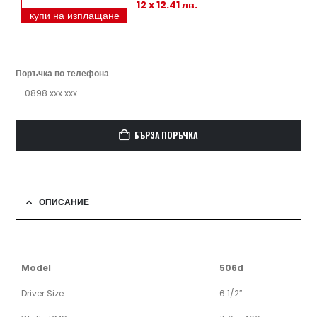
12 x 12.41 лв.
купи на изплащане
Поръчка по телефона
БЪРЗА ПОРЪЧКА
ОПИСАНИЕ
Model
506d
Driver Size
6 1/2″