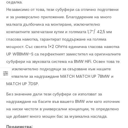
седалка.
Независимо от това, тези субуфери са отлично подготвени
и за универсално приложение. Благодарение на много
малката дълбочина на монтиране, изключително
компактните запечатани кутии и голямата 1,7”/ 42,5 мм
гласова намотка, гарантират поддържане на голяма
мощност. Със своята 1×2 Ohms единична гласова намотка
UP W8BMW-S са перфектният заместител на оригиналните
субуфери на звуковата система на BMW HiFi. Освен това те
са изключително подходящи за свързване към нашите
усилватели за надграждане MATCH MATCH UP 7BMW и
MATCH UP 7DSP.
Без значение дали тези субуфери се използват за
надграждане на басите във вашето BMW или като източник
на ниски честоти в универсални концепции, те определено
ще добавят много мощен бас за музикална наслада.
Предимства: