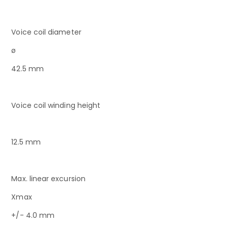
Voice coil diameter
ø
42.5 mm
Voice coil winding height
12.5 mm
Max. linear excursion
Xmax
+/- 4.0 mm