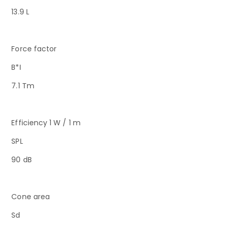
13.9 L
Force factor
B*I
7.1 Tm
Efficiency 1 W / 1 m
SPL
90 dB
Cone area
Sd