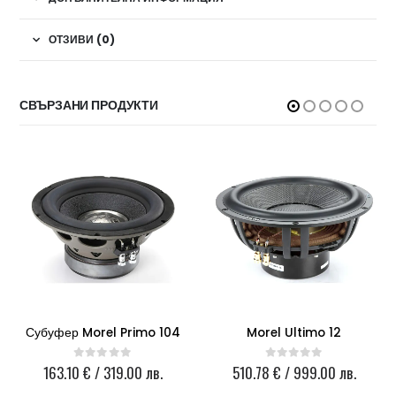
ОТЗИВИ (0)
СВЪРЗАНИ ПРОДУКТИ
Субуфер Morel Primo 104
Morel Ultimo 12
163.10
€
/ 319.00 лв.
510.78
€
/ 999.00 лв.
0
out of 5
0
out of 5