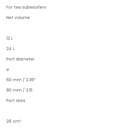
For two subwoofers
Net volume
12 L
24 L
Port diameter
ø
60 mm / 2.36″
80 mm / 3.15
Port area
28 cm²