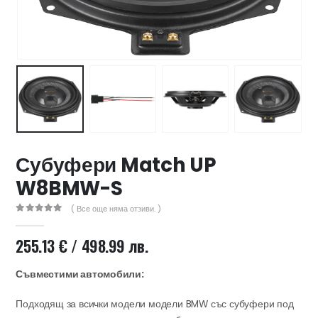
47 лв..
ущата
а
.44 €
00 лв..
Субуфери Match UP
W8BMW-S
( Все още няма отзиви. )
0
out of 5
255.13
€
/ 498.99 лв.
Съвместими автомобили:
Подходящ за всички модели модели BMW със субуфери под