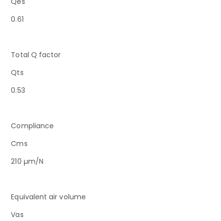
Qes
0.61
Total Q factor
Qts
0.53
Compliance
Cms
210 µm/N
Equivalent air volume
Vas