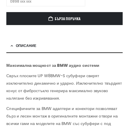
БЪРЗА ПОРЪЧКА
ОПИСАНИЕ
Максимална мощност за BMW аудио системи
Свръх плоските UP W8BMW-S субуфери свирят
изключително динамично и ударно. Изключително твърдият
конус от фибростъкло генерира максимално звуково
налягане без изкривявания.
Специфичните за BMW адаптери и конектори позволяват
бърз и лесен монтаж в оригиналните монтажни отвори на
всички гами на моделите на BMW със субуфери с под