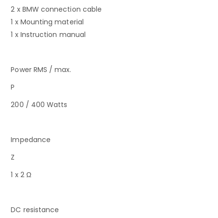
2 x BMW connection cable
1 x Mounting material
1 x Instruction manual
Power RMS / max.
P
200 / 400 Watts
Impedance
Z
1 x 2 Ω
DC resistance