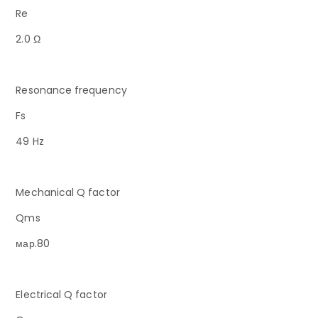
Re
2.0 Ω
Resonance frequency
Fs
49 Hz
Mechanical Q factor
Qms
мар.80
Electrical Q factor