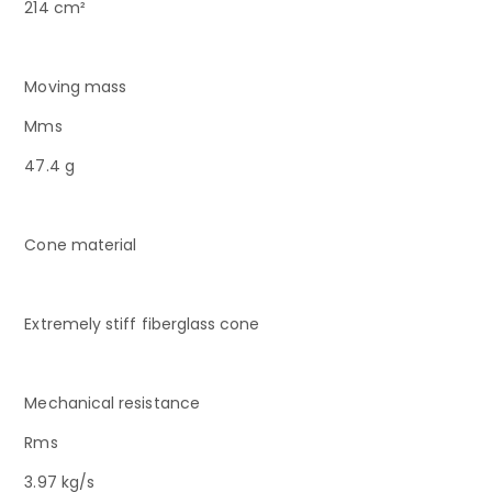
214 cm²
Moving mass
Mms
47.4 g
Cone material
Extremely stiff fiberglass cone
Mechanical resistance
Rms
3.97 kg/s