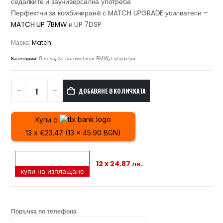
седалките и зауниверсална употреба
Перфектни за комбиниранe с MATCH UPGRADE усилватели –
MATCH UP 7BMW
и UP 7DSP
Марка:
Match
Категории:
8 инча
,
За автомобили BMW
,
Субуфери
ДОБАВЯНЕ В КОЛИЧКАТА
Купи с
13 x €23.47 (13 x 45.90 BGN)
12 x 24.87 лв.
купи на изплащане
Поръчка по телефона