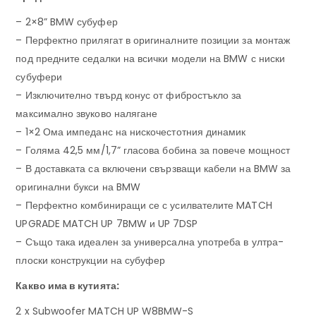
– 2×8” BMW субуфер
– Перфектно прилягат в оригиналните позиции за монтаж
под предните седалки на всички модели на BMW с ниски
субуфери
– Изключително твърд конус от фибростъкло за
максимално звуково налягане
– 1×2 Ома импеданс на нискочестотния динамик
– Голяма 42,5 мм/1,7” гласова бобина за повече мощност
– В доставката са включени свързващи кабели на BMW за
оригинални букси на BMW
– Перфектно комбиниращи се с усилвателите MATCH
UPGRADE MATCH UP 7BMW и UP 7DSP
– Също така идеален за универсална употреба в ултра-
плоски конструкции на субуфер
Какво има в кутията:
2 x Subwoofer MATCH UP W8BMW-S