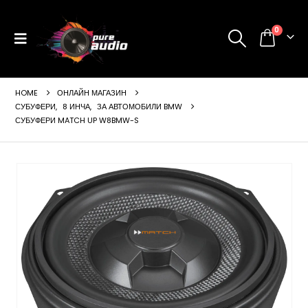
0
HOME
ОНЛАЙН МАГАЗИН
СУБУФЕРИ
,
8 ИНЧА
,
ЗА АВТОМОБИЛИ BMW
СУБУФЕРИ MATCH UP W8BMW-S
ущата
а
99 €
24 лв..
щата
а
99 €