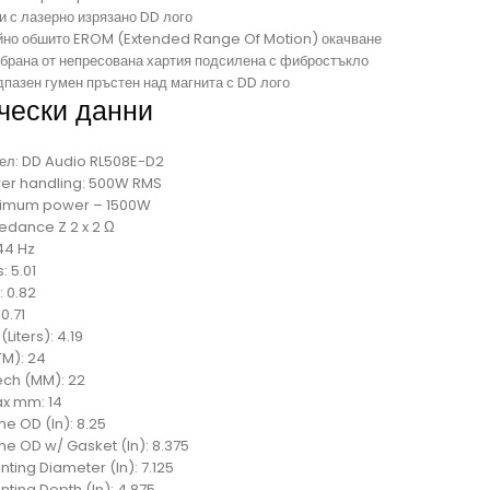
и с лазерно изрязано DD лого
йно обшито EROM (Extended Range Of Motion) окачване
брана от непресована хартия подсилена с фибростъкло
пазен гумен пръстен над магнита с DD лого
чески данни
ел: DD Audio RL508E-D2
er handling: 500W RMS
imum power – 1500W
edance Z 2 x 2 Ω
 44 Hz
: 5.01
: 0.82
 0.71
(Liters): 4.19
TM): 24
ch (MM): 22
x mm: 14
e OD (In): 8.25
me OD w/ Gasket (In): 8.375
ting Diameter (In): 7.125
ting Depth (In): 4.875