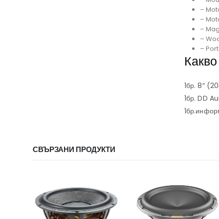
– Moto
– Moto
– Mag
– Woo
– Port
Какво
1бр. 8″ (
1бр. DD Au
1бр.инфор
СВЪРЗАНИ ПРОДУКТИ