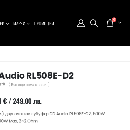
0
РИ
МАРКИ
ПРОМОЦИИ
Audio RL508E-D2
( Все още няма отзиви. )
5
1
€
/ 249.00 лв.
м.) двунамотков субуфер DD Audio RL508E-D2, 500W
500W Max, 2×2 Ohm