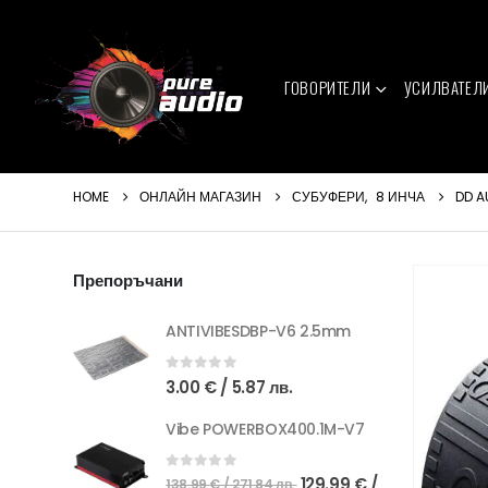
ГОВОРИТЕЛИ
УСИЛВАТЕЛ
HOME
ОНЛАЙН МАГАЗИН
СУБУФЕРИ
,
8 ИНЧА
DD A
Препоръчани
ANTIVIBESDBP-V6 2.5mm
0
out of 5
3.00
€
/ 5.87 лв.
Vibe POWERBOX400.1M-V7
Original
0
out of 5
129.99
€
/
138.99
€
/ 271.84 лв.