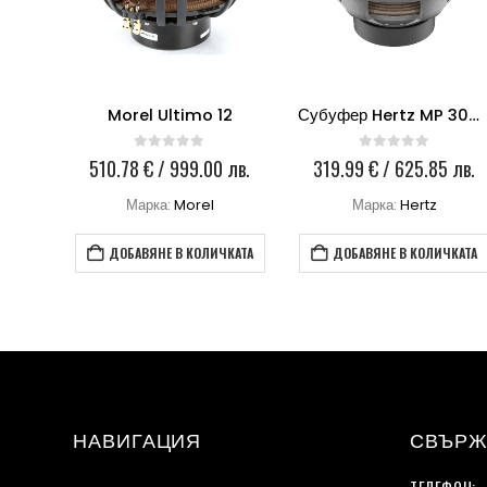
Активен субуфер Helix U10A
Morel Ultimo 12
Субуфер Hertz MP 300D2.3 PRO
0
out of 5
0
out of 5
 лв.
510.78
€
/ 999.00 лв.
319.99
€
/ 625.85 лв.
Марка:
Morel
Марка:
Hertz
КАТА
ДОБАВЯНЕ В КОЛИЧКАТА
ДОБАВЯНЕ В КОЛИЧКАТА
НАВИГАЦИЯ
СВЪРЖ
ТЕЛЕФОН: