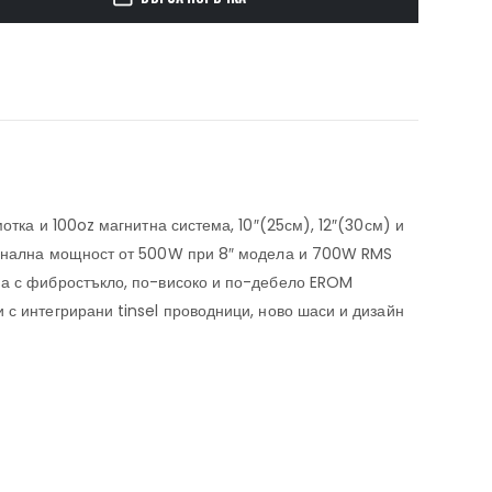
отка и 100oz магнитна система, 10″(25см), 12″(30см) и
оминална мощност от 500W при 8″ модела и 700W RMS
на с фибростъкло, по-високо и по-дебело EROM
 с интегрирани tinsel проводници, ново шаси и дизайн