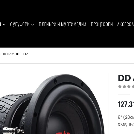
И
СУБУФЕРИ
ПЛЕЙЪРИ И МУЛТИМЕДИИ
ПРОЦЕСОРИ
АКСЕСОА
UDIO RL508E-D2
DD 
0
out of 
127.3
8″ (20с
RMS, 1