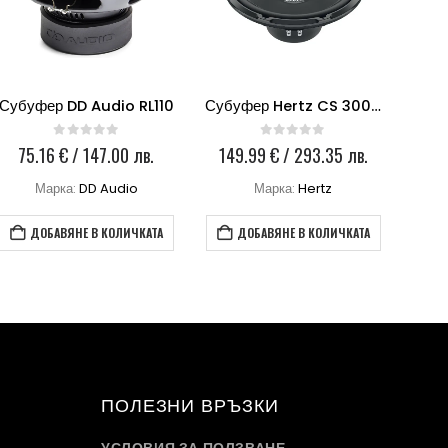
Субуфер DD Audio RL110
Субуфер Hertz CS 300 S2
0
out of 5
0
out of 5
75.16
€
/ 147.00 лв.
149.99
€
/ 293.35 лв.
45
Марка:
DD Audio
Марка:
Hertz
ДОБАВЯНЕ В КОЛИЧКАТА
ДОБАВЯНЕ В КОЛИЧКАТА
ПОЛЕЗНИ ВРЪЗКИ