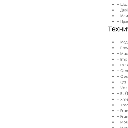
– Шас
– Дво
– Мем
– Пред
Техни
– Мод
– Pow
– Max
– Imp
– Fs :
– Qms
– Qes
– Qts:
– Vas 
– BL (
– Xme
– Xma
– Fram
– Fra
– Moun
– Moun