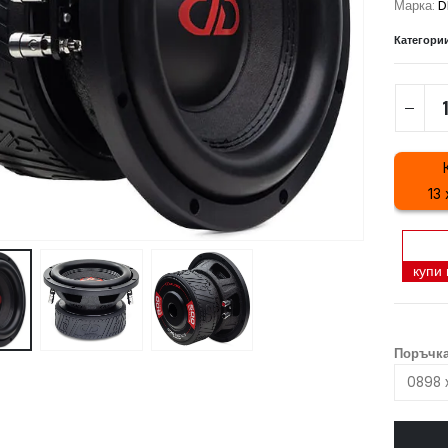
Марка:
D
Категори
13 
купи
Поръчка