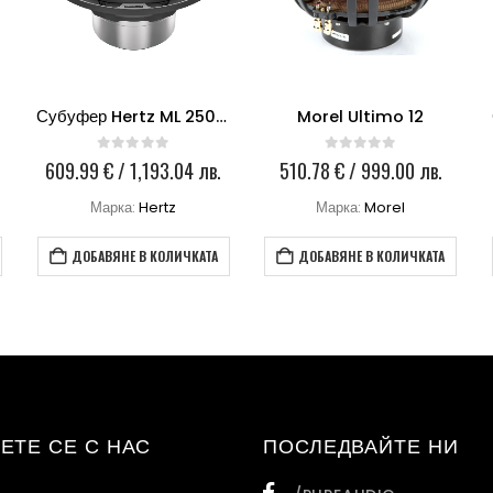
Субуфер Hertz ML 2500.3
Morel Ultimo 12
0
out of 5
0
out of 5
609.99
€
/ 1,193.04 лв.
510.78
€
/ 999.00 лв.
Марка:
Hertz
Марка:
Morel
ДОБАВЯНЕ В КОЛИЧКАТА
ДОБАВЯНЕ В КОЛИЧКАТА
ЕТЕ СЕ С НАС
ПОСЛЕДВАЙТЕ НИ