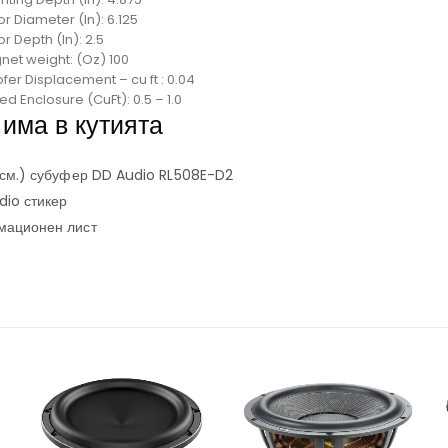
r Diameter (In): 6.125
r Depth (In): 2.5
net weight: (Oz) 100
fer Displacement – cu ft : 0.04
ed Enclosure (CuFt): 0.5 – 1.0
 има в кутията
20см.) субуфер DD Audio RL508E-D2
dio стикер
мационен лист