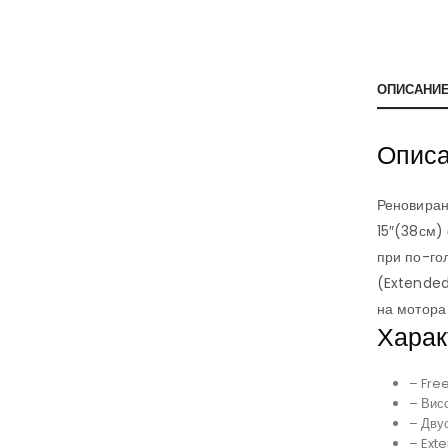
ОПИСАНИ
Опис
Реновирана
15″(38см)
при по-го
(Extended
на мотора
Харак
– Fre
– Вис
– Двус
– Ext