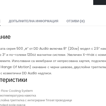
Е
ДОПЪЛНИТЕЛНА ИНФОРМАЦИЯ
ОТЗИВИ (0)
ание
та серия 500 „e“ от DD Audio включва 8″ (20см) модел с 2.5″ нам
 с 3″ и по-големи 120oz магнитни системи. Увеличен X-max с н
лемите. Използвани са мембрани от непресована хартия, подсиле
 Range Of Motion) окачване с черни шевове, двуслойни трептилки
 с козметични DD Audio надписи.
теристики
e Flow Cooling System
окотемпературна намотка
лойна трептилка с интегрирани Tinsel проводници
ended pole piece