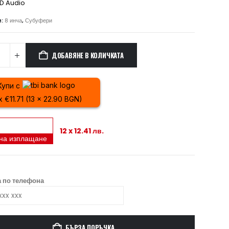
D Audio
и:
8 инча
,
Субуфери
ДОБАВЯНЕ В КОЛИЧКАТА
Купи с
x €11.71 (13 x 22.90 BGN)
12 x 12.41 лв.
 на изплащане
 по телефона
БЪРЗА ПОРЪЧКА