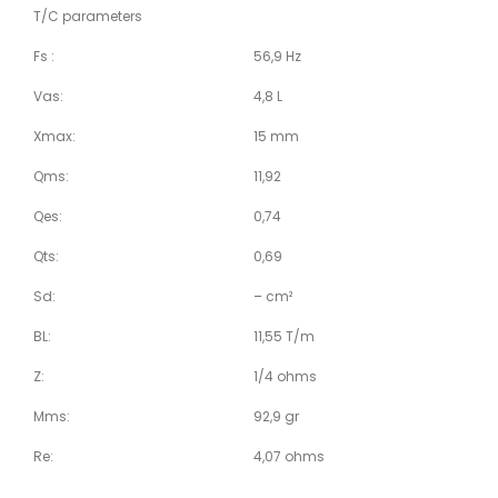
T/C parameters
Fs :
56,9 Hz
Vas:
4,8 L
Xmax:
15 mm
Qms:
11,92
Qes:
0,74
Qts:
0,69
Sd:
– cm²
BL:
11,55 T/m
Z:
1/4 ohms
Mms:
92,9 gr
Re:
4,07 ohms