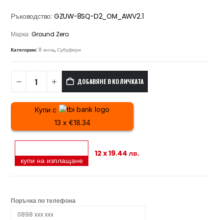
Ръководство:
GZUW-8SQ-D2_OM_AWV2.1
Марка:
Ground Zero
Категории:
8 инча
,
Субуфери
ДОБАВЯНЕ В КОЛИЧКАТА
Купи с
13 x €18.34
12 x 19.44 лв.
купи на изплащане
Поръчка по телефона