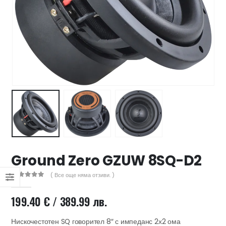
47 лв..
ущата
а
.44 €
00 лв..
Ground Zero GZUW 8SQ-D2
( Все още няма отзиви. )
0
out of 5
199.40
€
/ 389.99 лв.
Нискочестотен SQ говорител 8″ с импеданс 2х2 ома