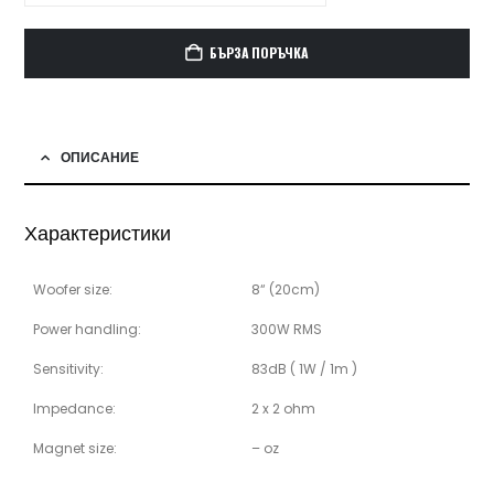
БЪРЗА ПОРЪЧКА
ОПИСАНИЕ
Характеристики
Woofer size:
8“ (20cm)
Power handling:
300W RMS
Sensitivity:
83dB ( 1W / 1m )
Impedance:
2 x 2 ohm
Magnet size:
– oz