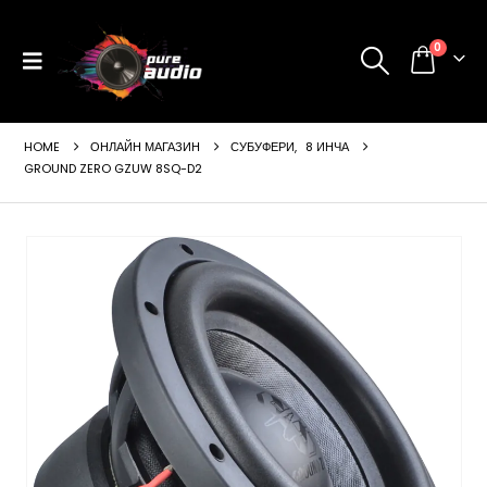
0
HOME
ОНЛАЙН МАГАЗИН
СУБУФЕРИ
,
8 ИНЧА
GROUND ZERO GZUW 8SQ-D2
ущата
а
99 €
24 лв..
щата
а
99 €