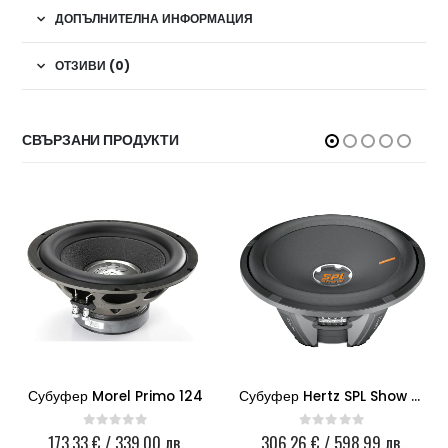
ДОПЪЛНИТЕЛНА ИНФОРМАЦИЯ
ОТЗИВИ (0)
СВЪРЗАНИ ПРОДУКТИ
Субуфер Morel Primo 124
Субуфер Hertz SPL Show SX380D
173.33
€
/ 339.00 лв.
306.26
€
/ 598.99 лв.
0
out of 5
0
out of 5