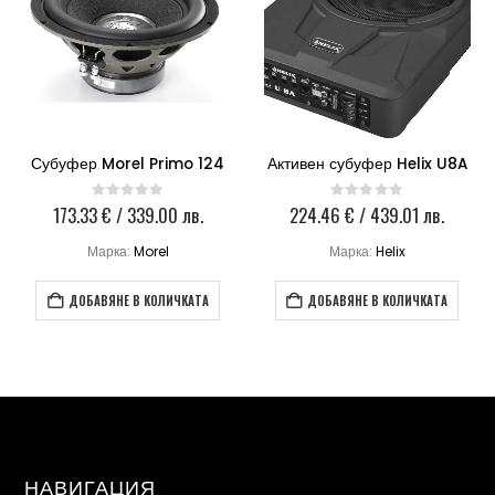
Субуфер Morel Primo 124
Активен субуфер Helix U8A
173.33
€
/ 339.00 лв.
224.46
€
/ 439.01 лв.
0
out of 5
0
out of 5
Марка:
Morel
Марка:
Helix
ДОБАВЯНЕ В КОЛИЧКАТА
ДОБАВЯНЕ В КОЛИЧКАТА
НАВИГАЦИЯ