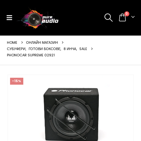
0
HOME
ОНЛАЙН МАГАЗИН
СУБУФЕРИ
,
ГОТОВИ БОКСОВЕ
,
8 ИНЧА
,
SALE
PHONOCAR SUPREME 02921
ущата
-15%
а
99 €
24 лв..
щата
а
99 €