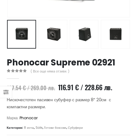
47 лв..
ущата
а
.44 €
00 лв..
Phonocar Supreme 02921
( Все още няма отзиви. )
0
out of 5
Original
Текущат
116.91
€
/ 228.66 лв.
137.54
€
/ 269.00 лв.
price
цена
was:
е:
Нискочестотен пасивен субуфер с размер 8″ 20см с
137.54 €
116.91 €
компактни размери.
/
/
Марка:
Phonocar
269.00 лв..
228.66 лв
Категории:
8 инча
,
Sale
,
Готови боксове
,
Субуфери