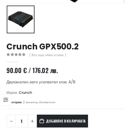
47 лв..
ущата
а
.44 €
00 лв..
Crunch GPX500.2
( Все още няма отзиви. )
0
out of 5
90.00
€
/ 176.02 лв.
Двуканален авто усилвател клас A/B
Марка:
Crunch
Категории:
2 канални
,
Усилватели
ДОБАВЯНЕ В КОЛИЧКАТА