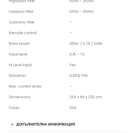
Highpass filter:
50Hz – 250Hz
Lowpass filter:
50Hz – 250Hz
Subsonic filter
–
Remote control:
–
Bass boost:
45Hz / 0 /6 / 12db
Input level:
0,15 – 7V
Hi Level Input:
Yes
Distortion:
0,05% THD
Max. current draw:
–
Dimensions:
254 x 46 x 225 cm
Fuses:
30A
ДОПЪЛНИТЕЛНА ИНФОРМАЦИЯ