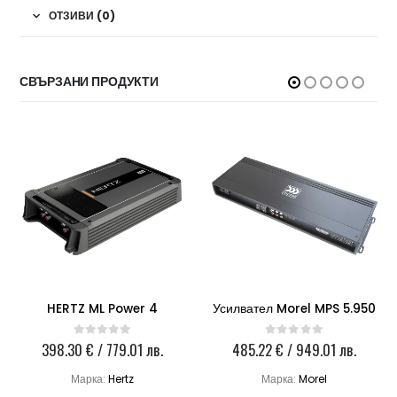
ОТЗИВИ (0)
СВЪРЗАНИ ПРОДУКТИ
HERTZ ML Power 4
Усилвател Morel MPS 5.950
398.30
€
/ 779.01 лв.
485.22
€
/ 949.01 лв.
0
out of 5
0
out of 5
Марка:
Hertz
Марка:
Morel