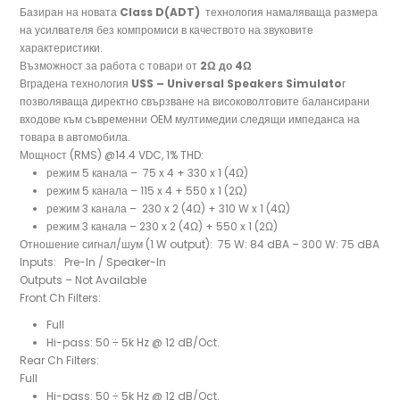
Базиран на новата
Class D(ADT)
технология намаляваща размера
на усилвателя без компромиси в качеството на звуковите
характеристики.
Възможност за работа с товари от
2Ω до 4Ω
Вградена технология
USS – Universal Speakers Simulato
r
позволяваща директно свързване на високоволтовите балансирани
входове към съвременни OEM мултимедии следящи импеданса на
товара в автомобила.
Мощност (RMS) @14.4 VDC, 1% THD:
режим 5 канала – 75 x 4 + 330 x 1 (4Ω)
режим 5 канала – 115 x 4 + 550 x 1 (2Ω)
режим 3 канала – 230 x 2 (4Ω) + 310 W x 1 (4Ω)
режим 3 канала – 230 x 2 (4Ω) + 550 x 1 (2Ω)
Отношение сигнал/шум (1 W output): 75 W: 84 dBA – 300 W: 75 dBA
Inputs: Pre-In / Speaker-In
Outputs – Not Available
Front Ch Filters:
Full
Hi-pass: 50 ÷ 5k Hz @ 12 dB/Oct.
Rear Ch Filters:
Full
Hi-pass: 50 ÷ 5k Hz @ 12 dB/Oct.