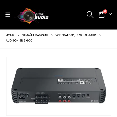
0
HOME
ОНЛАЙН МАГАЗИН
УСИЛВАТЕЛИ
,
5/6 КАНАЛНИ
AUDISON SR 5.600
ущата
а
99 €
24 лв..
щата
а
99 €