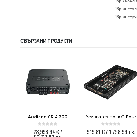
1бр кабел
1бр инста
1бр инстру
СВЪРЗАНИ ПРОДУКТИ
00
Audison SR 4.300
Усилвател Helix C Four
0
out of 5
0
out of 5
 лв.
28,998.94
€
/
919.81
€
/ 1,798.99 лв.