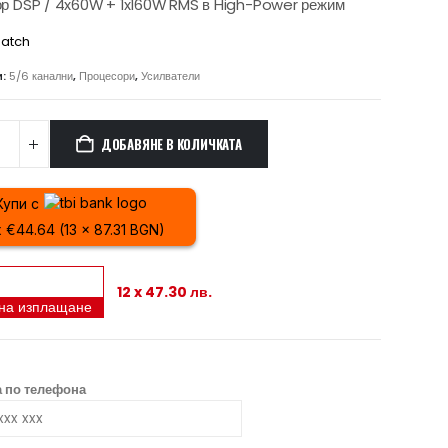
р DSP / 4x60W + 1x160W RMS в High-Power режим
atch
и:
5/6 канални
,
Процесори
,
Усилватели
ДОБАВЯНЕ В КОЛИЧКАТА
Купи с
x €44.64 (13 x 87.31 BGN)
12 x 47.30 лв.
 на изплащане
 по телефона