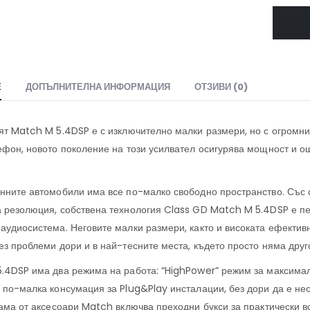
Е
ДОПЪЛНИТЕЛНА ИНФОРМАЦИЯ
ОТЗИВИ (0)
ят Match M 5.4DSP е с изключително малки размери, но с огромни
ефон, новото поколение на този усилвател осигурява мощност и о
нните автомобили има все по-малко свободно пространство. Със с
 резолюция, собствена технология Class GD Match M 5.4DSP е пе
аудиосистема. Неговите малки размери, както и високата ефективн
ез проблеми дори и в най-тесните места, където просто няма друг
.4DSP има два режима на работа: “HighPower” режим за максима
 по-малка консумация за Plug&Play инсталации, без дори да е не
гама от аксесоари Match включва преходни букси за практически 