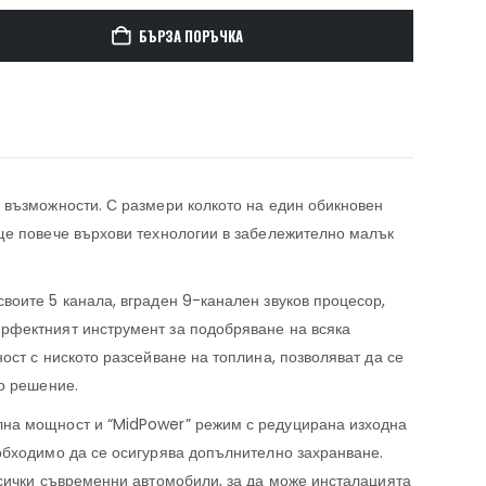
БЪРЗА ПОРЪЧКА
 възможности. С размери колкото на един обикновен
ще повече върхови технологии в забележително малък
воите 5 канала, вграден 9-канален звуков процесор,
рфектният инструмент за подобряване на всяка
ост с ниското разсейване на топлина, позволяват да се
о решение.
лна мощност и “MidPower” режим с редуцирана изходна
обходимо да се осигурява допълнително захранване.
всички съвременни автомобили, за да може инсталацията