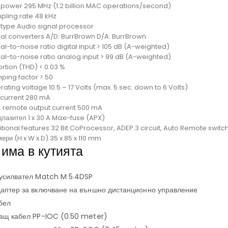
 power 295 MHz (1.2 billion MAC operations/second)
pling rate 48 kHz
 type Audio signal processor
nal converters A/D: BurrBrown D/A: BurrBrown
al-to-noise ratio digital input > 105 dB (A-weighted)
nal-to-noise ratio analog input > 99 dB (A-weighted)
ortion (THD) < 0.03 %
ping factor > 50
ating voltage 10.5 – 17 Volts (max. 5 sec. down to 6 Volts)
e current 280 mA
. remote output current 500 mA
пазител 1 x 30 A Maxi-fuse (APX)
tional features 32 Bit CoProcessor, ADEP.3 circuit, Auto Remote switch
ери (H x W x D) 35 x 85 x 110 mm
 има в кутията
 усилвател Match M 5.4DSP
даптер за включване на външно дистанционно управление
бел
ващ кабел PP-IOC (0.50 meter)