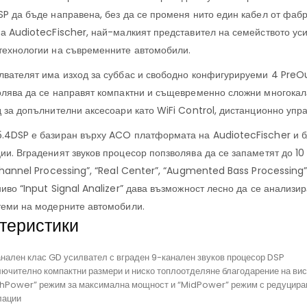
SP да бъде направена, без да се променя нито един кабел от фабр
на AudiotecFischer, най-малкият представител на семейството ус
технологии на съвременните автомобили.
лвателят има изход за суббас и свободно конфигурируеми 4 PreOu
олява да се направят компактни и същевременно сложни многокал
 за допълнителни аксесоари като WiFi Control, дистанционно упра
.4DSP е базиран върху ACO платформата на AudiotecFischer и бл
ии. Вграденият звуков процесор попзволява да се запаметят до 1
Channel Processing”, “Real Center”, “Augmented Bass Processing”
ниво “Input Signal Analizer” дава възможност лесно да се анализи
теми на модерните автомобили.
теристики
анален клас GD усилвател с вграден 9-канален звуков процесор DSP
лючително компактни размери и ниско топлоотделяне благодарение на ви
ghPower” режим за максимална мощност и “MidPower” режим с редуциран
лации