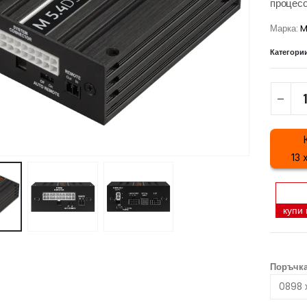
процесо
Марка:
M
Категори
13 
купи
Поръчка