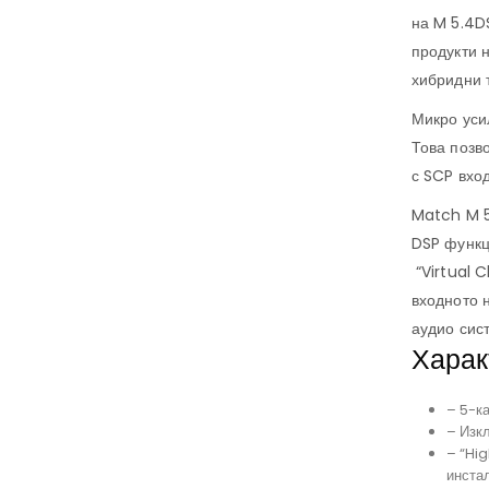
на M 5.4D
продукти 
хибридни 
Микро уси
Това позв
с SCP вход
Match M 5
DSP функц
“Virtual 
входното 
аудио сис
Харак
– 5-к
– Изк
– “Hi
инста