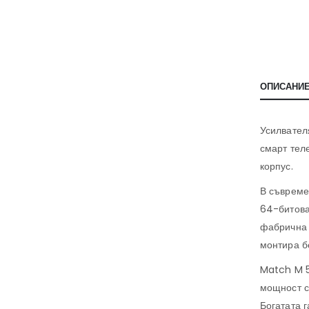
ОПИСАНИ
Усилвател
смарт тел
корпус.
В съвреме
64-битова
фабрична 
монтира б
Match M 5
мощност с
Богатата 