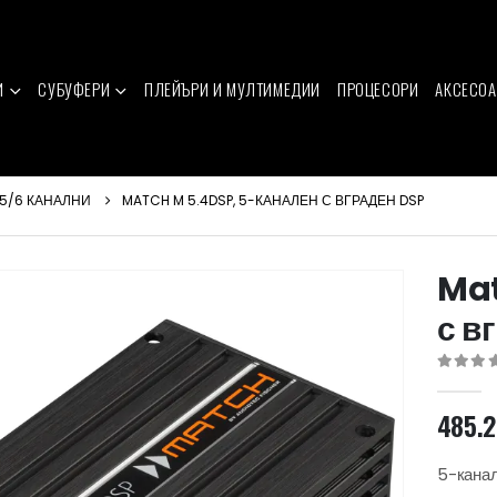
И
СУБУФЕРИ
ПЛЕЙЪРИ И МУЛТИМЕДИИ
ПРОЦЕСОРИ
АКСЕСОА
5/6 КАНАЛНИ
MATCH M 5.4DSP, 5-КАНАЛЕН С ВГРАДЕН DSP
Mat
с в
0
out of 
485.
5-канал