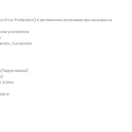
s Error Protection) и автоматично включване при засичане на
елни усилватели
а
rector, Conductor
/Задни канали)
и)
MS 2Ohm
ote in