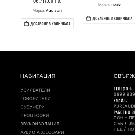
56,717.00 лв.
Марка:
Helix
Марка:
Audison
КАТА
ДОБАВЯНЕ В КОЛИЧКАТА
ДОБАВЯНЕ В КОЛИЧКАТА
НАВИГАЦИЯ
СВЪРЖ
ТЕЛЕФОН:
УСИЛВАТЕЛИ
0899 939
ГОВОРИТЕЛИ
ЕМАЙЛ:
PUREAUD
СУБУФЕРИ
РАБОТНО В
ПРОЦЕСОРИ
ПОН - ПЕТ
СЪБ / 09:
ЗВУКОИЗОЛАЦИЯ
НЕД / П
АУДИО АКСЕСОАРИ