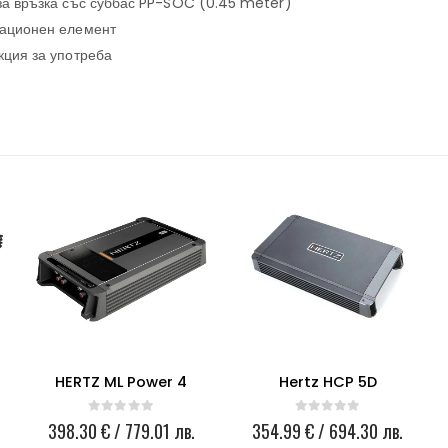
 за връзка със суббас PP-SOC (0.45 meter)
лационен елемент
кция за употреба
HERTZ ML Power 4
Hertz HCP 5D
0
out of 5
0
out of 5
398.30
€
/ 779.01 лв.
354.99
€
/ 694.30 лв.