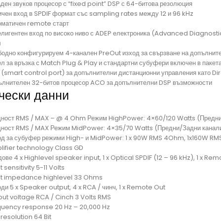
ден звуков процесор с “fixed point” DSP с 64-битова резолюция
ичен вход в SPDIF формат със sampling rates между 12 и 96 kHz
оматичен remote старт
елигентен вход по високо ниво с ADEP електроника (Advanced Diagnostic
л
бодно конфигурируем 4-канален PreOut изход за свързване на допълнит
л за връзка с Match Plug & Play и стандартни субуфери включен в пакет
 (smart control port) за допълнителни дистанционни управления като Di
ълнителен 32-битов процесор ACO за допълнителни DSP възможности
чески данни
ност RMS / MAX – @ 4 Ohm Режим HighPower: 4×60/120 Watts (Предни
ност RMS / MAX Режим MidPower: 4×35/70 Watts (Предни/Задни канал
од за субуфер режими High- и MidPower: 1 x 90W RMS 4Ohm, 1x160W R
lifier technology Class GD
ове 4 x Highlevel speaker input, 1 x Optical SPDIF (12 – 96 kHz), 1 x Rem
t sensitivity 5-11 Volts
ut impedance highlevel 33 Ohms
ди 5 x Speaker output, 4 x RCA / чинч, 1 x Remote Out
put voltage RCA / Cinch 3 Volts RMS
quency response 20 Hz – 20,000 Hz
resolution 64 Bit