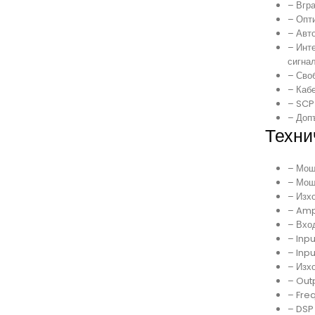
– Вгра
– Опт
– Авт
– Инт
сигна
– Сво
– Кабе
– SCP
– Доп
Техни
– Мощ
– Мощ
– Изх
– Amp
– Вход
– Inpu
– Inp
– Изхо
– Out
– Fre
– DSP 