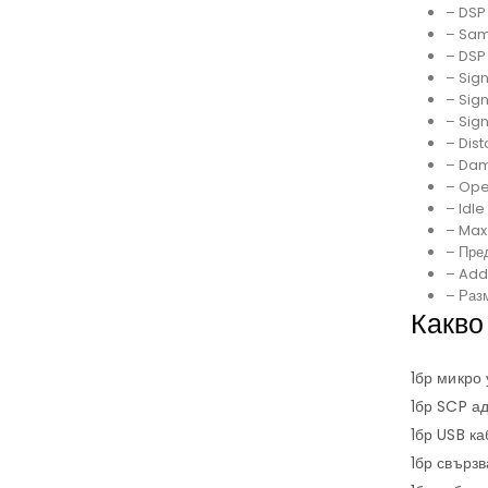
– DSP
– Sam
– DSP
– Sig
– Sign
– Sig
– Dist
– Dam
– Oper
– Idl
– Max
– Пред
– Addi
– Разм
Какво
1бр микро
1бр SCP а
1бр USB ка
1бр свърз