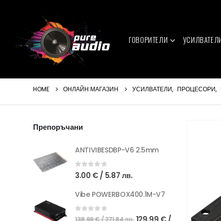
ГОВОРИТЕЛИ
УСИЛВАТЕЛ
HOME
ОНЛАЙН МАГАЗИН
УСИЛВАТЕЛИ
,
ПРОЦЕСОРИ
,
Препоръчани
ANTIVIBESDBP-V6 2.5mm
0
out of 5
3.00
€
/ 5.87 лв.
Vibe POWERBOX400.1M-V7
Original
0
out of 5
129.99
€
/
138.99
€
/ 271.84 лв.