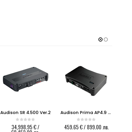
Audison SR 4.500 Ver.2
Audison Prima AP4.9 bit
0
out of 5
0
out of 5
34,998.95
€
/
459.65
€
/ 899.00 лв.
30