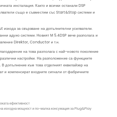
ичната инсталация. Както и всички останали DSP
илватели също е съвместим със Start&Stop системи и
t изхода за свързване на допълнителни усилватели.
анни адуио системи. Новият М 5.4DSP вече разполага и
вление Direktor, Conductor и т.н.
агодарение на това разполага с най-новото поколение
0 различни настройки. На разположение са функциите
. В допълнение към това отделният еквилайзер на
рат и компенсират входните сигнали от фабричните
соката ефективност
а изходна мощност и по-малка консумация за Plug&Play