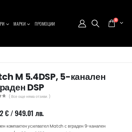
0
РИ
МАРКИ
ПРОМОЦИИ
ch M 5.4DSP, 5-канален
граден DSP
( Все още няма отзиви. )
5
22
€
/ 949.01 лв.
ен компактен усилвател Match с вграден 9-канален