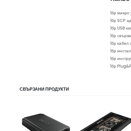
1бр микро
1бр SCP а
1бр USB ка
1бр свърз
1бр кабел
1бр инста
1бр инстру
1бр Plug&P
СВЪРЗАНИ ПРОДУКТИ