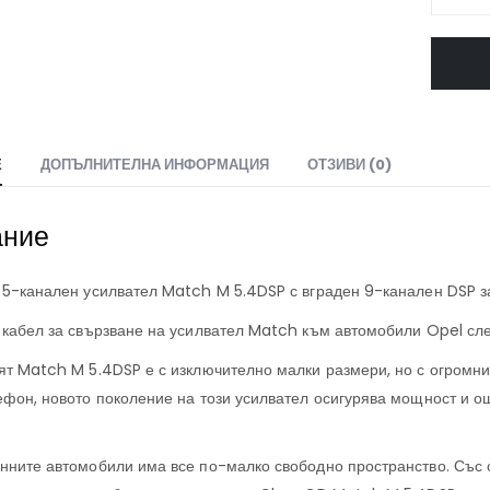
Е
ДОПЪЛНИТЕЛНА ИНФОРМАЦИЯ
ОТЗИВИ (0)
ание
 5-канален усилвател Match M 5.4DSP с вграден 9-канален DSP з
 кабел за свързване на усилвател Match към автомобили Opel сл
ят Match M 5.4DSP е с изключително малки размери, но с огромни
ефон, новото поколение на този усилвател осигурява мощност и о
нните автомобили има все по-малко свободно пространство. Със с