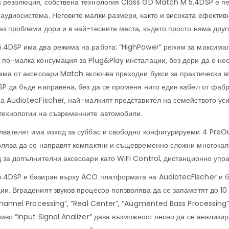
 резолюция, собствена технология Class GD Match M 5.4DSP е пе
аудиосистема. Неговите малки размери, както и високата ефективн
ез проблеми дори и в най-тесните места, където просто няма друг
.4DSP има два режима на работа: “HighPower” режим за максима
 по-малка консумация за Plug&Play инсталации, без дори да е не
гама от аксесоари Match включва преходни букси за практически 
SP да бъде направена, без да се променя нито един кабел от фабр
на AudiotecFischer, най-малкият представител на семейството ус
технологии на съвременните автомобили.
лвателят има изход за суббас и свободно конфигурируеми 4 PreOu
олява да се направят компактни и същевременно сложни многокал
 за допълнителни аксесоари като WiFi Control, дистанционно упра
.4DSP е базиран върху ACO платформата на AudiotecFischer и бл
ии. Вграденият звуков процесор попзволява да се запаметят до 1
Channel Processing”, “Real Center”, “Augmented Bass Processing”
ниво “Input Signal Analizer” дава възможност лесно да се анализи