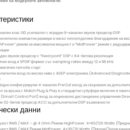
теми на модерните автомобили.
теристики
анален клас GD усилвател с вграден 9-канален звуков процесор DSP
лючително компактни размери и ниско топлоотделяне благодарение на ви
ghPower” режим за максимална мощност и “MidPower” режим с редуциран
лации
ден звуков процесор с “fixed point” DSP с 64-битова резолюция
ичен вход в SPDIF формат със sampling rates между 12 и 96 kHz
оматичен remote старт
елигентен вход по високо ниво с ADEP електроника (Advanced Diagnostic
л
бодно конфигурируем 4-канален PreOut изход за свързване на допълнит
л за връзка с Match Plug & Play и стандартни субуфери включен в пакет
 (Smart Control Port) вход за опционално дистанционно управление Dir
ри 32-битов процесор ACO за допълнителни DSP възможности
чески данни
ност RMS / MAX – @ 4 Ohm Режим HighPower: 4×60/120 Watts (Предни
ност RMS / MAX Режим MidPower: 4×35/70 Watts (Предни/Задни канал