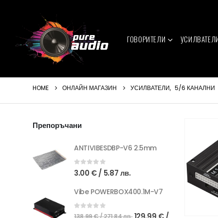
ГОВОРИТЕЛИ
УСИЛВАТЕЛ
HOME
ОНЛАЙН МАГАЗИН
УСИЛВАТЕЛИ
,
5/6 КАНАЛНИ
Препоръчани
ANTIVIBESDBP-V6 2.5mm
0
out of 5
3.00
€
/ 5.87 лв.
Vibe POWERBOX400.1M-V7
Original
0
out of 5
129.99
€
/
138.99
€
/ 271.84 лв.