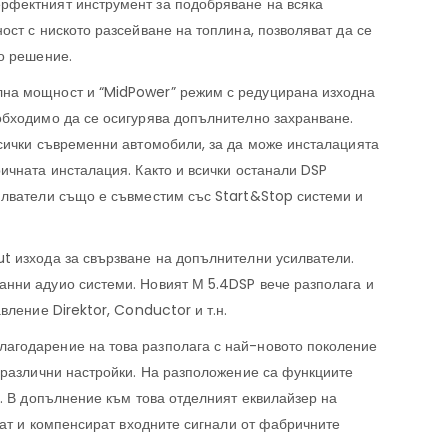
рфектният инструмент за подобряване на всяка
ост с ниското разсейване на топлина, позволяват да се
о решение.
лна мощност и “MidPower” режим с редуцирана изходна
обходимо да се осигурява допълнително захранване.
всички съвременни автомобили, за да може инсталацията
ичната инсталация. Както и всички останали DSP
илватели също е съвместим със Start&Stop системи и
t изхода за свързване на допълнителни усилватели.
анни адуио системи. Новият М 5.4DSP вече разполага и
вление Direktor, Conductor и т.н.
агодарение на това разполага с най-новото поколение
0 различни настройки. На разположение са функциите
. В допълнение към това отделният еквилайзер на
рат и компенсират входните сигнали от фабричните