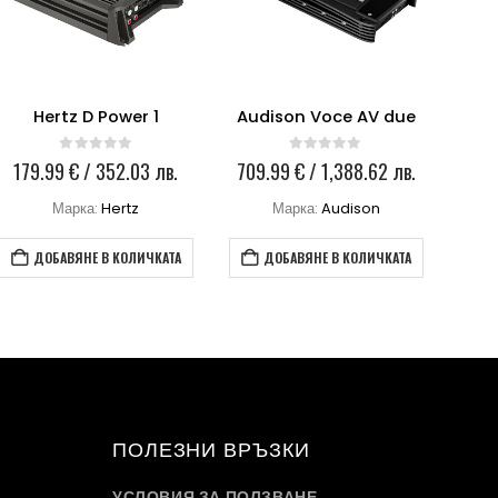
Hertz D Power 1
Audison Voce AV due
A
0
out of 5
0
out of 5
179.99
€
/ 352.03 лв.
709.99
€
/ 1,388.62 лв.
Марка:
Hertz
Марка:
Audison
ДОБАВЯНЕ В КОЛИЧКАТА
ДОБАВЯНЕ В КОЛИЧКАТА
ПОЛЕЗНИ ВРЪЗКИ
УСЛОВИЯ ЗА ПОЛЗВАНЕ