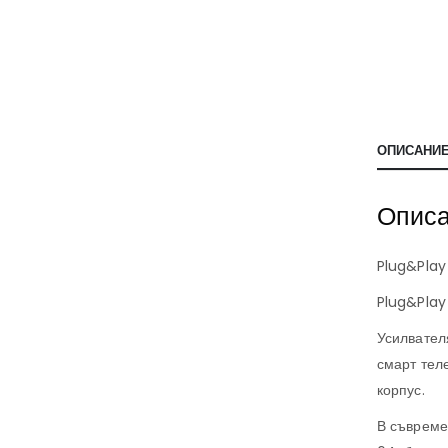
ОПИСАНИ
Опис
Plug&Play
Plug&Play
Усилвател
смарт тел
корпус.
В съвреме