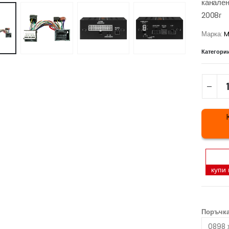
канален
2008г
Марка:
M
Категори
купи
Поръчка