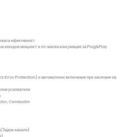
соката ефективност
а изходна мощност и по-малка консумация за Plug&Play
s Error Protection) и автоматично включване при засичане на
елни усилватели
а
ector, Conductor
/Задни канали)
и)