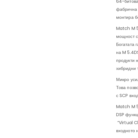
64-битова
фабрична 
монтира б
Match M 5
мощност с
Богатата 
на M 5.4D
продукти 
хибридни 
Микро уси
Това позв
с SCP вход
Match M 5
DSP функц
“Virtual 
входното 