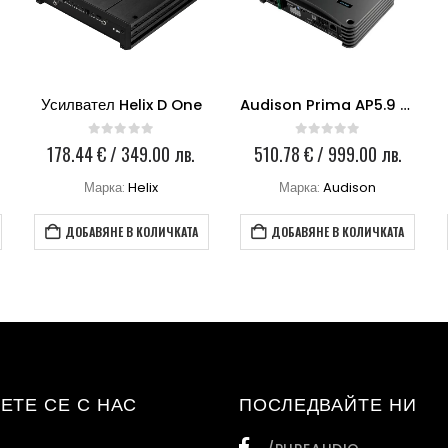
Усилвател Helix D One
Audison Prima AP5.9 bit
0
out of 5
0
out of 5
178.44
€
/ 349.00 лв.
510.78
€
/ 999.00 лв.
Марка:
Helix
Марка:
Audison
ДОБАВЯНЕ В КОЛИЧКАТА
ДОБАВЯНЕ В КОЛИЧКАТА
ЕТЕ СЕ С НАС
ПОСЛЕДВАЙТЕ НИ