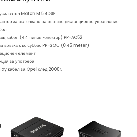
 усилвател Match M 5.4DSP
даптер за включване на външно дистанционно управление
бел
ващ кабел (44 пинов конектор) PP-AC52
 за връзка със суббас PP-SOC (0.45 meter)
лационен елемент
кция за употреба
lay кабел за Opel след 2008г.