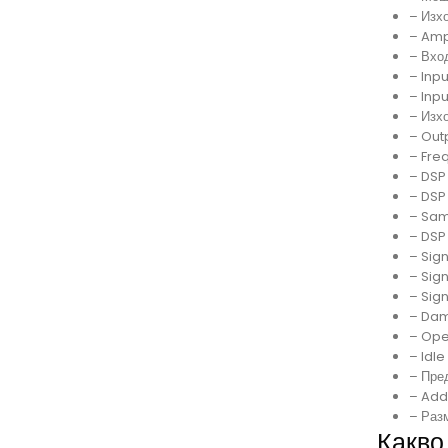
– Изх
– Amp
– Вход
– Inpu
– Inp
– Изхо
– Out
– Fre
– DSP 
– DSP
– Sam
– DSP
– Sig
– Sign
– Sig
– Dam
– Oper
– Idl
– Пред
– Addi
– Разм
Какво