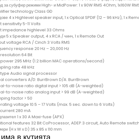
од за субуфер режими High- и MidPower: 1 x 90W RMS 4Ohm, 1x160W R
lifier technology Class GD
ове 4 x Highlevel speaker input, 1 x Optical SPDIF (12 – 96 kHz), 1 x Rem
t sensitivity 5-11 Volts
ut impedance highlevel 33 Ohms
ди 5 x Speaker output, 4 x RCA / чинч, 1 x Remote Out
put voltage RCA / Cinch 3 Volts RMS
quency response 20 Hz – 20,000 Hz
resolution 64 Bit
 power 295 MHz (1.2 billion MAC operations/second)
pling rate 48 kHz
 type Audio signal processor
nal converters A/D: BurrBrown D/A: BurrBrown
al-to-noise ratio digital input > 105 dB (A-weighted)
nal-to-noise ratio analog input > 99 dB (A-weighted)
ping factor > 50
ating voltage 10.5 – 17 Volts (max. 5 sec. down to 6 Volts)
e current 280 mA
пазител 1 x 30 A Maxi-fuse (APX)
tional features 32 Bit CoProcessor, ADEP.3 circuit, Auto Remote switch
ери (H x W x D) 35 x 85 x 110 mm
 има в кутията