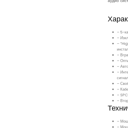
аудио сис
Харак
– 5-к
– Изк
– “Hi
инста
– Вгра
– Опт
– Авт
– Инт
сигна
– Сво
– Кабе
– SPC
– Вто
Техни
– Мощ
– Мощ