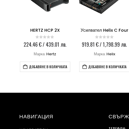
Усилвател Morel MPS 5.950
HERTZ HCP 2X
Усилвател Helix C Four
0
out of 5
0
out of 5
 лв.
224.46
€
/ 439.01 лв.
919.81
€
/ 1,798.99 лв.
Марка:
Hertz
Марка:
Helix
КАТА
ДОБАВЯНЕ В КОЛИЧКАТА
ДОБАВЯНЕ В КОЛИЧКАТА
НАВИГАЦИЯ
СВЪРЖ
ТЕЛЕФОН: