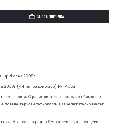
БЪРЗА ПОРЪЧКА
а Opel след 2008г
ед 2008г (44 пинов конектор) PP-AC52
 възможности. С размери колкото на един обикновен
ще повече върхови технологии в забележително малък
воите 5 канала, вграден 9-канален звуков процесор,