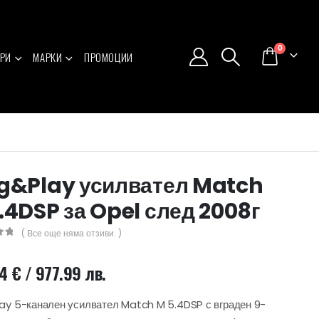
0
РИ
МАРКИ
ПРОМОЦИИ
g&Play усилвател Match
.4DSP за Opel след 2008г
( Все още няма отзиви. )
5
04
€
/ 977.99 лв.
ay 5-канален усилвател Match M 5.4DSP с вграден 9-