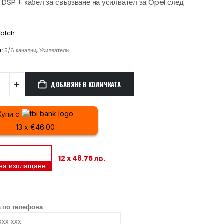
 DSP + кабел за свързване на усилвател за Opel след
atch
и:
5/6 канални
,
Усилватели
ДОБАВЯНЕ В КОЛИЧКАТА
Купи с
13 x €46.00
12 x 48.75 лв.
 на изплащане
 по телефона