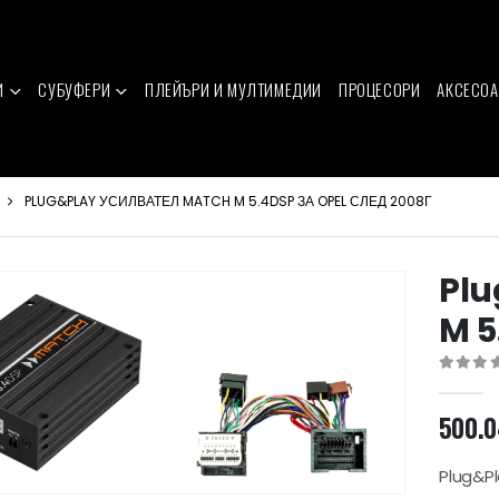
И
СУБУФЕРИ
ПЛЕЙЪРИ И МУЛТИМЕДИИ
ПРОЦЕСОРИ
АКСЕСОА
PLUG&PLAY УСИЛВАТЕЛ MATCH M 5.4DSP ЗА OPEL СЛЕД 2008Г
Plu
M 5
0
out of 
500.
Plug&Pl