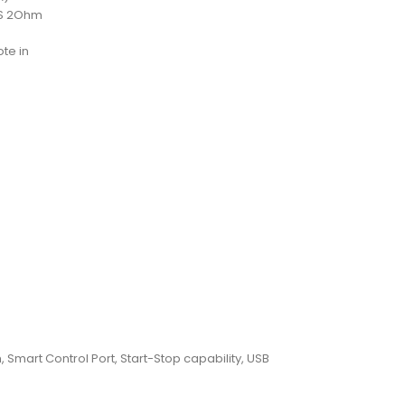
MS 2Ohm
ote in
, Smart Control Port, Start-Stop capability, USB