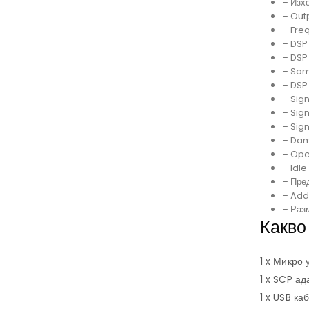
– Изхо
– Out
– Fre
– DSP 
– DSP
– Sam
– DSP
– Sig
– Sign
– Sig
– Dam
– Oper
– Idl
– Пред
– Addi
– Разм
Какво
1 x Микро
1 x SCP а
1 x USB ка