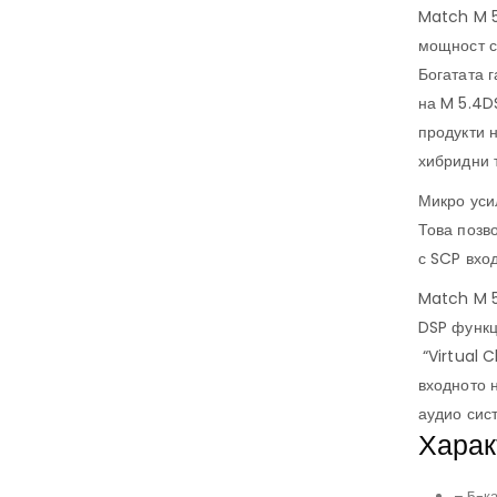
Match M 5
мощност с
Богатата 
на M 5.4D
продукти 
хибридни 
Микро уси
Това позв
с SCP вход
Match M 5
DSP функц
“Virtual 
входното 
аудио сис
Харак
– 5-к