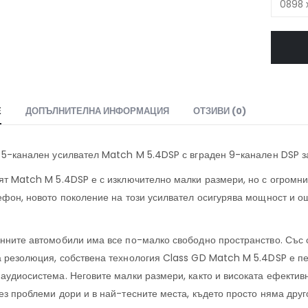
Е
ДОПЪЛНИТЕЛНА ИНФОРМАЦИЯ
ОТЗИВИ (0)
 5-канален усилвател Match M 5.4DSP с вграден 9-канален DSP за
ят Match M 5.4DSP е с изключително малки размери, но с огромни
ефон, новото поколение на този усилвател осигурява мощност и о
нните автомобили има все по-малко свободно пространство. Със с
 резолюция, собствена технология Class GD Match M 5.4DSP е пе
аудиосистема. Неговите малки размери, както и високата ефективн
ез проблеми дори и в най-тесните места, където просто няма друг