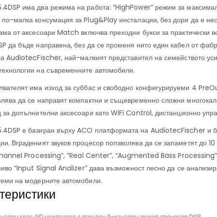
.4DSP има два режима на работа: “HighPower” режим за максима
 по-малка консумация за Plug&Play инсталации, без дори да е не
гама от аксесоари Match включва преходни букси за практически 
SP да бъде направена, без да се променя нито един кабел от фабр
на AudiotecFischer, най-малкият представител на семейството ус
технологии на съвременните автомобили.
лвателят има изход за суббас и свободно конфигурируеми 4 PreOu
олява да се направят компактни и същевременно сложни многокал
 за допълнителни аксесоари като WiFi Control, дистанционно упра
.4DSP е базиран върху ACO платформата на AudiotecFischer и бл
ии. Вграденият звуков процесор попзволява да се запаметят до 1
Channel Processing”, “Real Center”, “Augmented Bass Processing”
ниво “Input Signal Analizer” дава възможност лесно да се анализи
теми на модерните автомобили.
теристики
анален клас GD усилвател с вграден 9-канален звуков процесор DSP