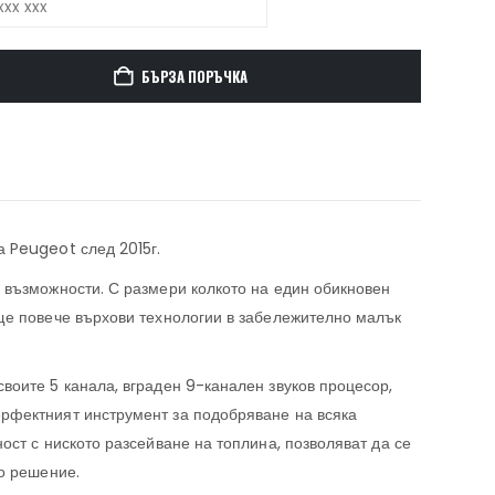
БЪРЗА ПОРЪЧКА
 Peugeot след 2015г.
 възможности. С размери колкото на един обикновен
ще повече върхови технологии в забележително малък
воите 5 канала, вграден 9-канален звуков процесор,
рфектният инструмент за подобряване на всяка
ост с ниското разсейване на топлина, позволяват да се
о решение.