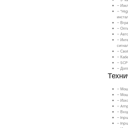
– Изк
– “Hi
инста
– Вгра
– Опт
– Авт
– Инт
сигна
– Сво
– Кабе
– SCP
– Доп
Техни
– Мощ
– Мощ
– Изх
– Amp
– Вход
– Inpu
– Inp