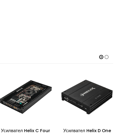
Усилвател Helix D One
Hertz ML Power 5