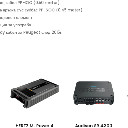
ващ кабел PP-IOC (0.50 meter)
 за връзка със суббас PP-SOC (0.45 meter)
лационен елемент
кция за употреба
lay кабел за Peugeot след 2015г.
Audison SR 4.300
Усилвател Helix C Four