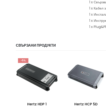
1 x Свърз
1 x Кабел
1 x Инста
1 x Инстру
1 x Plug&P
СВЪРЗАНИ ПРОДУКТИ
Hertz HCP 5D
HERTZ ML Power 4