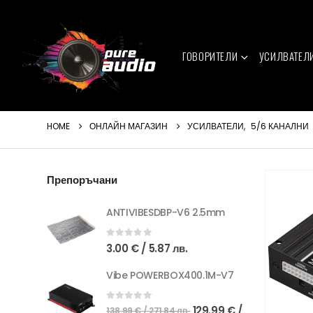
ГОВОРИТЕЛИ
УСИЛВАТЕЛ
HOME
ОНЛАЙН МАГАЗИН
УСИЛВАТЕЛИ
,
5/6 КАНАЛНИ
Препоръчани
ANTIVIBESDBP-V6 2.5mm
0
out of 5
3.00
€
/ 5.87 лв.
Vibe POWERBOX400.1M-V7
Original
0
out of 5
129.99
€
/
138.99
€
/ 271.84 лв.