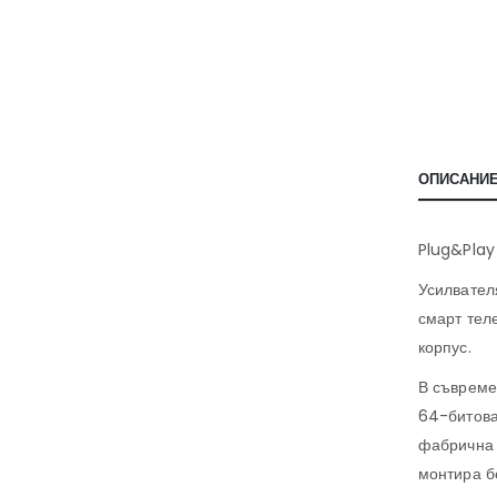
ОПИСАНИ
Plug&Play
Усилвател
смарт тел
корпус.
В съвреме
64-битова
фабрична 
монтира б