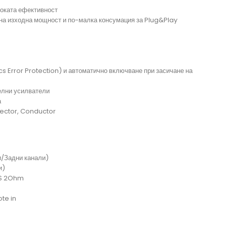
соката ефективност
а изходна мощност и по-малка консумация за Plug&Play
s Error Protection) и автоматично включване при засичане на
елни усилватели
а
rector, Conductor
/Задни канали)
и)
MS 2Ohm
ote in