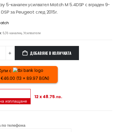
ay 5-канален усилвател Match M 5.4DSP с вграден 9-
 DSP за Peugeot след 2015г.
atch
и:
5/6 канални
,
Усилватели
ДОБАВЯНЕ В КОЛИЧКАТА
Купи с
x €46.00 (13 x 89.97 BGN)
12 x 48.75 лв.
 на изплащане
 по телефона