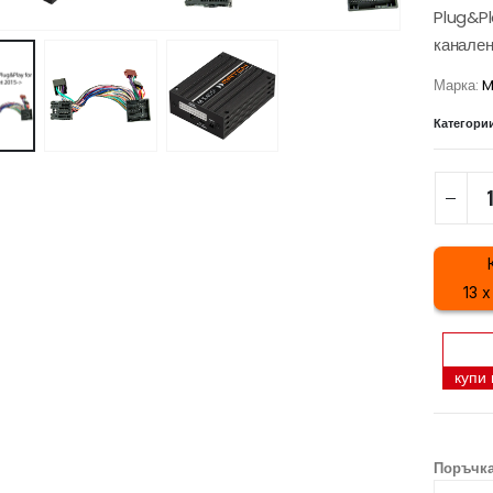
Plug&Pl
канален
Марка:
M
Категори
13 
купи
Поръчка