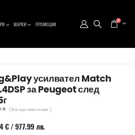
0
РИ
МАРКИ
ПРОМОЦИИ
g&Play усилвател Match
.4DSP за Peugeot след
5г
( Все още няма отзиви. )
5
04
€
/ 977.99 лв.