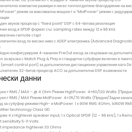
лючително компактни размери и ниско топлоотделяне благодарение на ви
ghPower” режим за максимална мощност и “MidPower” режим с редуциран
лации
ден звуков процесор с “fixed point” DSP с 64-битова резолюция
ичен вход в SPDIF формат със sampling rates между 12 и 96 kHz
оматичен remote старт
елигентен вход по високо ниво с ADEP електроника (Advanced Diagnostic
л
бодно конфигурируем 4-канален PreOut изход за свързване на допълнит
л за връзка с Match Plug & Play и стандартни субуфери включен в пакет
 (smart control port) за допълнителни дистанционни управления като Di
ълнителен 32-битов процесор ACO за допълнителни DSP възможности
чески данни
ност RMS / MAX – @ 4 Ohm Режим HighPower: 4×60/120 Watts (Предни
ност RMS / MAX Режим MidPower: 4×35/70 Watts (Предни/Задни канал
од за субуфер режими High- и MidPower: 1 x 90W RMS 4Ohm, 1x160W R
lifier technology Class GD
ове 4 x Highlevel speaker input, 1 x Optical SPDIF (12 – 96 kHz), 1 x Rem
t sensitivity 5-11 Volts
ut impedance highlevel 33 Ohms