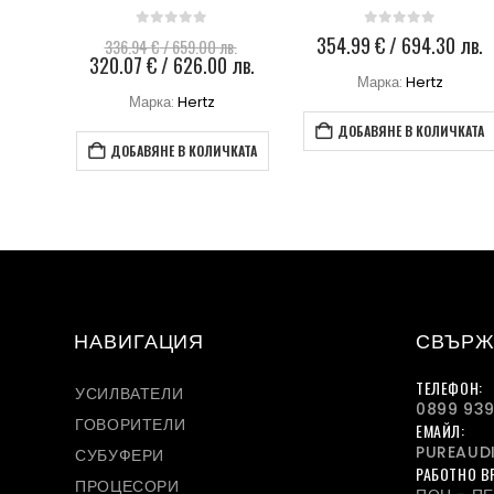
0
out of 5
0
out of 5
Original
354.99
€
/ 694.30 лв.
398.30
€
/ 779.01 лв.
лв.
price
Текущата
 лв.
was:
цена
Марка:
Hertz
Марка:
Hertz
336.94 €
е:
/
320.07 €
ДОБАВЯНЕ В КОЛИЧКАТА
ДОБАВЯНЕ В КОЛИЧКАТА
659.00 лв..
/
ЧКАТА
626.00 лв..
НАВИГАЦИЯ
СВЪРЖ
ТЕЛЕФОН:
УСИЛВАТЕЛИ
0899 939
ГОВОРИТЕЛИ
ЕМАЙЛ:
PUREAUD
СУБУФЕРИ
РАБОТНО В
ПРОЦЕСОРИ