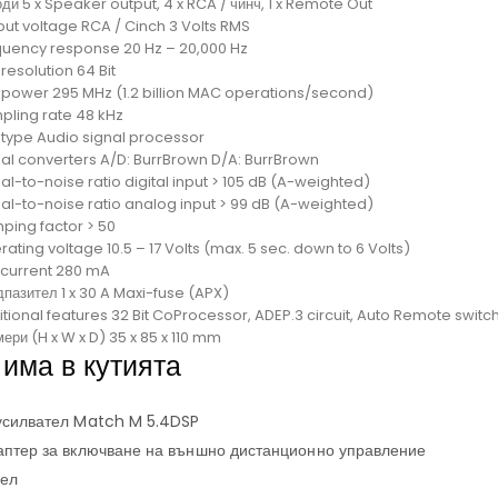
ди 5 x Speaker output, 4 x RCA / чинч, 1 x Remote Out
put voltage RCA / Cinch 3 Volts RMS
quency response 20 Hz – 20,000 Hz
resolution 64 Bit
 power 295 MHz (1.2 billion MAC operations/second)
pling rate 48 kHz
 type Audio signal processor
nal converters A/D: BurrBrown D/A: BurrBrown
al-to-noise ratio digital input > 105 dB (A-weighted)
nal-to-noise ratio analog input > 99 dB (A-weighted)
ping factor > 50
ating voltage 10.5 – 17 Volts (max. 5 sec. down to 6 Volts)
e current 280 mA
пазител 1 x 30 A Maxi-fuse (APX)
tional features 32 Bit CoProcessor, ADEP.3 circuit, Auto Remote switch
ери (H x W x D) 35 x 85 x 110 mm
 има в кутията
 усилвател Match M 5.4DSP
даптер за включване на външно дистанционно управление
бел