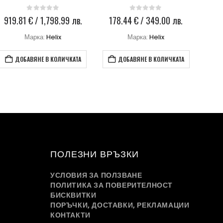
0
out of 5
0
out of 5
178.44
€
/ 349.00 лв.
479.99
€
/ 938.78 лв.
30
Марка:
Helix
Марка:
Hertz
ДОБАВЯНЕ В КОЛИЧКАТА
ДОБАВЯНЕ В КОЛИЧКАТА
ПОЛЕЗНИ ВРЪЗКИ
УСЛОВИЯ ЗА ПОЛЗВАНЕ
ПОЛИТИКА ЗА ПОВЕРИТЕЛНОСТ
БИСКВИТКИ
ПОРЪЧКИ, ДОСТАВКИ, РЕКЛАМАЦИИ
КОНТАКТИ