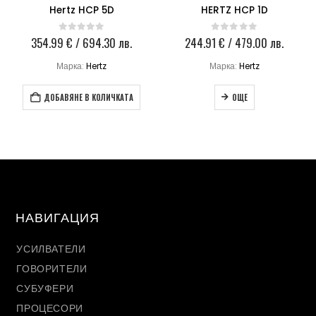
Hertz HCP 5D
HERTZ HCP 1D
354.99
€
/ 694.30 лв.
244.91
€
/ 479.00 лв.
0
out of 5
0
out of 5
Марка:
Hertz
Марка:
Hertz
ДОБАВЯНЕ В КОЛИЧКАТА
ОЩЕ
НАВИГАЦИЯ
УСИЛВАТЕЛИ
ГОВОРИТЕЛИ
СУБУФЕРИ
ПРОЦЕСОРИ