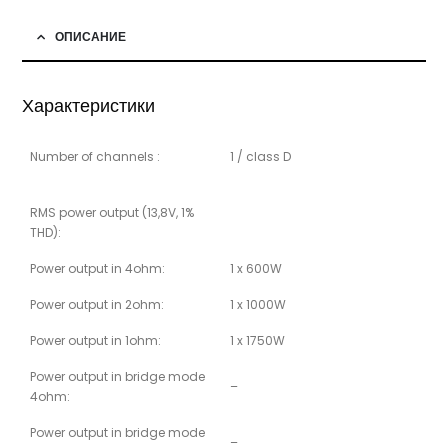
ОПИСАНИЕ
Характеристики
Number of channels :
1 / class D
RMS power output (13,8V, 1%
THD):
Power output in 4ohm:
1 x 600W
Power output in 2ohm:
1 x 1000W
Power output in 1ohm:
1 x 1750W
Power output in bridge mode
–
4ohm:
Power output in bridge mode
–