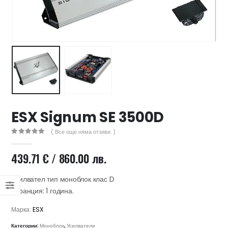
47 лв..
ущата
а
.44 €
00 лв..
ESX Signum SE 3500D
( Все още няма отзиви. )
0
out of 5
439.71
€
/ 860.00 лв.
Усилвател тип моноблок клас D
Гаранция: 1 година.
Марка:
ESX
Категории:
Моноблок
,
Усилватели