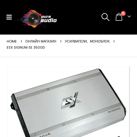
0
HOME
ОНЛАЙН МАГАЗИН
УСИЛВАТЕЛИ
,
МОНОБЛОК
ESX SIGNUM SE 3500D
ущата
а
99 €
24 лв..
щата
а
99 €