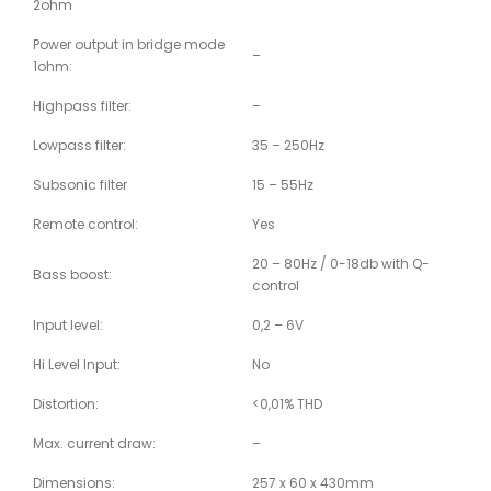
2ohm
Power output in bridge mode
–
1ohm:
Highpass filter:
–
Lowpass filter:
35 – 250Hz
Subsonic filter
15 – 55Hz
Remote control:
Yes
20 – 80Hz / 0-18db with Q-
Bass boost:
control
Input level:
0,2 – 6V
Hi Level Input:
No
Distortion:
<0,01% THD
Max. current draw:
–
Dimensions:
257 x 60 x 430mm