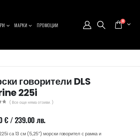
0
РИ
МАРКИ
ПРОМОЦИИ
ски говорители DLS
ine 225i
( Все още няма отзиви. )
5
20
€
/ 239.00 лв.
225i са 13 см (5,25″) морски говорител с рамка и