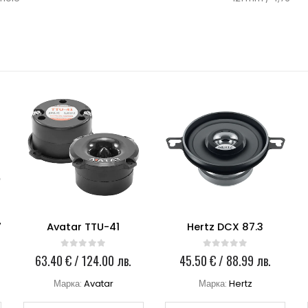
7
Avatar TTU-41
Hertz DCX 87.3
0
out of 5
0
out of 5
63.40
€
/ 124.00 лв.
45.50
€
/ 88.99 лв.
Марка:
Avatar
Марка:
Hertz