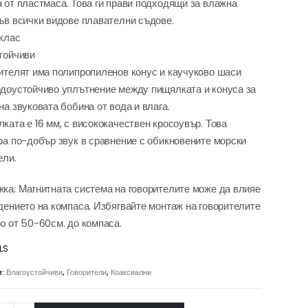
 от пластмаса. Това ги прави подходящи за влажна
ъв всички видове плавателни съдове.
 клас
тойчиви
ителят има полипропиленов конус и каучуково шаси
доустойчиво уплътнение между пищялката и конуса за
на звуковата бобина от вода и влага.
ката е 16 мм, с висококачествен кросоувър. Това
ра по-добър звук в сравнение с обикновените морски
ели.
ка: Магнитната система на говорителите може да влияе
дението на компаса. Избягвайте монтаж на говорителите
о от 50-60см. до компаса.
LS
и:
Влагоустойчиви
,
Говорители
,
Коаксиални