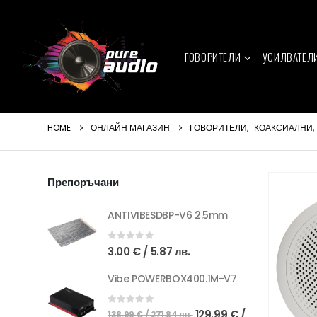
ГОВОРИТЕЛИ
УСИЛВАТЕЛ
HOME
ОНЛАЙН МАГАЗИН
ГОВОРИТЕЛИ
,
КОАКСИАЛНИ
,
Препоръчани
ANTIVIBESDBP-V6 2.5mm
0
out of 5
3.00
€
/ 5.87 лв.
Vibe POWERBOX400.1M-V7
Original
0
out of 5
129.99
€
/
138.99
€
/ 271.84 лв.