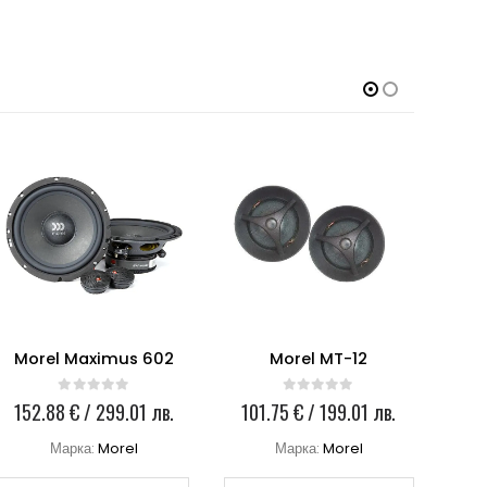
Morel Maximus 602
Morel MT-12
0
out of 5
0
out of 5
152.88
€
/ 299.01 лв.
101.75
€
/ 199.01 лв.
4
Марка:
Morel
Марка:
Morel