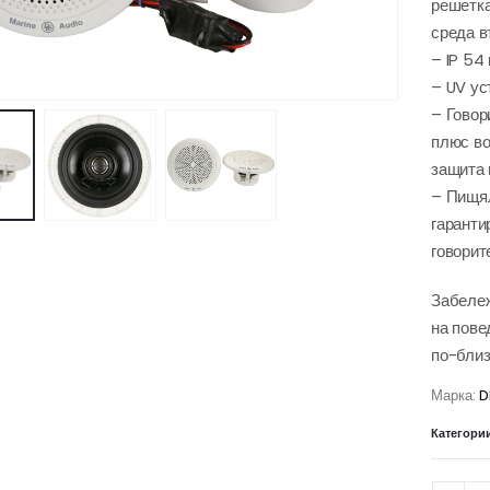
решетка
среда в
– IP 54
– UV ус
– Говор
плюс во
защита 
– Пищял
гаранти
говорит
Забележ
на пове
по-близ
Марка:
D
Категори