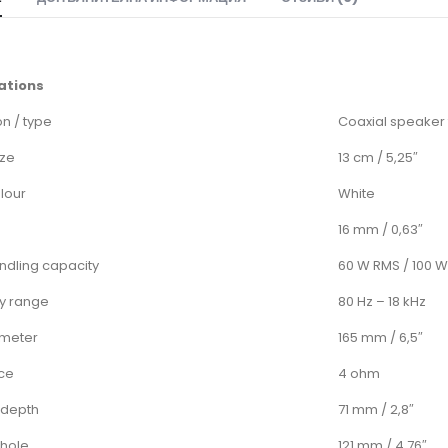
ations
on / type
Coaxial speaker 
ize
13 cm / 5,25″
olour
White
16 mm / 0,63″
ndling capacity
60 W RMS / 100 
y range
80 Hz – 18 kHz
ameter
165 mm / 6,5″
ce
4 ohm
 depth
71 mm / 2,8″
 hole
121 mm / 4,76″