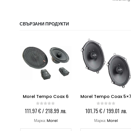
СВЪРЗАНИ ПРОДУКТИ
100
Morel Tempo Coax 6
Morel Tempo Coax 5×
0
out of 5
0
out of 5
лв.
111.97
€
/ 218.99 лв.
101.75
€
/ 199.01 лв.
Марка:
Morel
Марка:
Morel