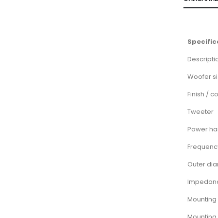
Specific
Descripti
Woofer s
Finish / c
Tweeter
Power ha
Frequenc
Outer di
Impedan
Mounting
Mounting