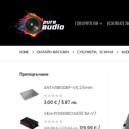
ГОВОРИТЕЛИ
УСИЛВАТЕЛ
HOME
ОНЛАЙН МАГАЗИН
СУБУФЕРИ
,
10 ИНЧА
AUDI
Препоръчани
ANTIVIBESDBP-V6 2.5mm
0
out of 5
3.00
€
/ 5.87 лв.
Vibe POWERBOX400.1M-V7
Original
0
out of 5
129.99
€
/
138.99
€
/ 271.84 лв.