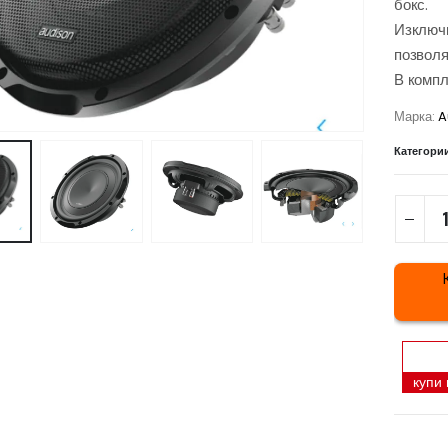
бокс.
Изключи
позволя
В компл
Марка:
A
Категори
купи