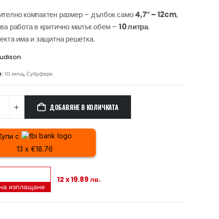
телно компактен размер – дълбок само
4,7″ – 12cm
,
ва работа в критично малък обем –
10 литра
.
екта има и защитна решетка.
udison
и:
10 инча
,
Субуфери
ДОБАВЯНЕ В КОЛИЧКАТА
Купи с
13 x €18.76
12 x 19.89 лв.
 на изплащане