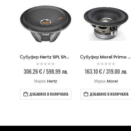
-D1
Субуфер Hertz SPL Show SX380D
Субуфер Morel Primo 104
0
out of 5
0
out of 5
0 лв.
306.26
€
/ 598.99 лв.
163.10
€
/ 319.00 лв.
o
Марка:
Hertz
Марка:
Morel
КАТА
ДОБАВЯНЕ В КОЛИЧКАТА
ДОБАВЯНЕ В КОЛИЧКАТА