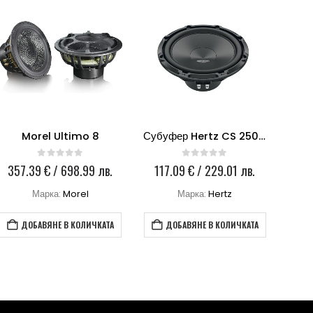
Morel Ultimo 8
Субуфер Hertz CS 250S4
0
out of 5
0
out of 5
357.39
€
/ 698.99 лв.
117.09
€
/ 229.01 лв.
17
ата
Марка:
Morel
Марка:
Hertz
 €
ДОБАВЯНЕ В КОЛИЧКАТА
ДОБАВЯНЕ В КОЛИЧКАТА
в..
 лв..