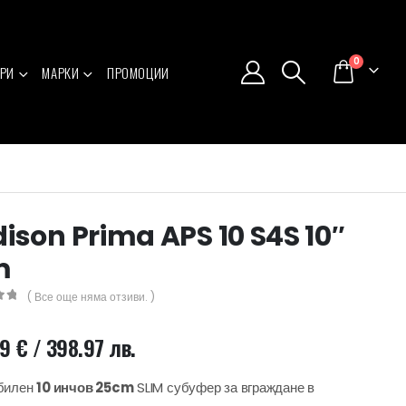
0
РИ
МАРКИ
ПРОМОЦИИ
ison Prima APS 10 S4S 10″
m
( Все още няма отзиви. )
5
99
€
/ 398.97 лв.
билен
10 инчов 25cm
SLIM субуфер за вграждане в