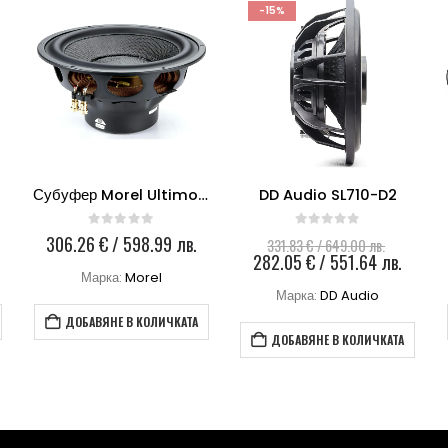
-15%
Субуфер Morel Ultimo SC 122-2
DD Audio SL710-D2
0
out of 5
0
out of 5
Original
306.26
€
/ 598.99 лв.
331.83
€
/ 649.00 лв.
price
Текущ
282.05
€
/ 551.64 лв.
was:
цена
Марка:
Morel
331.83 €
е:
Марка:
DD Audio
/
282.05
ДОБАВЯНЕ В КОЛИЧКАТА
649.00 л
/
ДОБАВЯНЕ В КОЛИЧКАТА
551.64