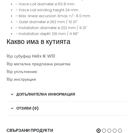
– Voice coil diameter ø 50.8 mm
– Voice coil winding height 24 mm
– Max. linear excursion Xmax +/- 8.0 mm
– Outer diameter ø 262 mm / 10.31″
– Installation diameter ø 232 mm / 9.13″
– Installation depth 126 mm / 4.96″
Какво има в кутията
1бр субуфер Helix IK W10
1бр метална предпазна решетка
1бр уплътнение
1бр инструкция
ДОПЪЛНИТЕЛНА ИНФОРМАЦИЯ
ОТЗИВИ (0)
СВЪРЗАНИ ПРОДУКТИ