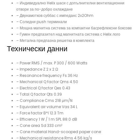
– Индивидуално Helix шаси с допълнителни вентилационни
отвори за по-добро охлаждане
– Двунамотков суббас с импеданс 2х2Ohm
– Солидни push терминали
– Мощна магнитна система за компактни басрефлексни боксове
– Гумен предпазител над магнитната система с Helix лого
– Метална предпазна решетка в комплекта
Технически данни
– Power RMS / max. P 300 / 600 Watts
– Impedance Z 2 x 2 Ω
– Resonance frequency Fs 36 Hz
– Mechanical Q factor Qms 4.50
– Electrical Q factor Qes 0.43
– Total Q factor Qts 0.39
– Compliance Cms 218 μm/N
– Equivalent air volume Vas 34 L
– Force factor B*I 12.3 Tm
– Efficiency 1 W / 1 m SPL 88.0 dB
– Cone area Sd 333 cm²
– Cone material Hand-scooped paper cone
– Mechanical resistance Rms 4.56 kg/s