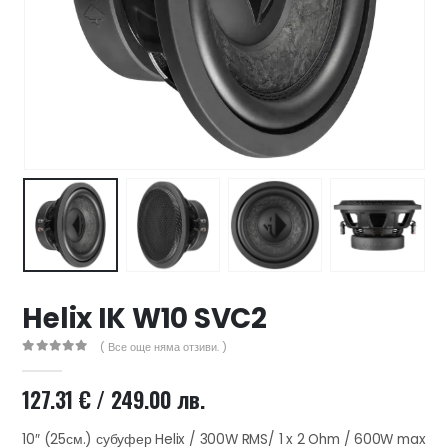
47 лв..
ущата
а
.44 €
00 лв..
Helix IK W10 SVC2
( Все още няма отзиви. )
0
out of 5
127.31
€
/ 249.00 лв.
10″ (25см.) субуфер Helix / 300W RMS/ 1 x 2 Ohm / 600W max