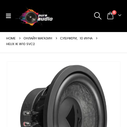
0
HOME
ОНЛАЙН МАГАЗИН
СУБУФЕРИ
,
10 ИНЧА
HELIX IK W10 SVC2
ущата
а
99 €
24 лв..
щата
а
99 €