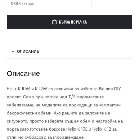
БЪРЗА ПОРЪЧКА
ОПИСАНИЕ
Описание
Helix K 10W и K 12W са отличния за избор за Вашия DIY
проект. Само при поглед над T/S параметрите
забелязваме, че моделите са подходящи за компактни
басрефлексни обеми. Ако решите да заложите на
сигурното, просто изберете същия обем и настройка на
порта като готовите боксове Helix K 10E и Helix K 12 за
отлично суббасово възпроизвеждане.