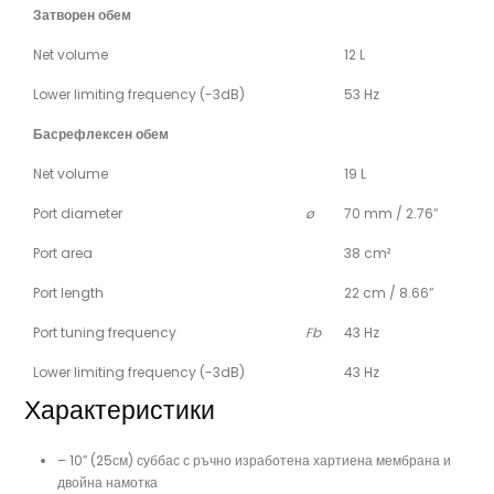
Затворен обем
Net volume
12 L
Lower limiting frequency (-3dB)
53 Hz
Басрефлексен обем
Net volume
19 L
Port diameter
ø
70 mm / 2.76″
Port area
38 cm²
Port length
22 cm / 8.66″
Port tuning frequency
Fb
43 Hz
Lower limiting frequency (-3dB)
43 Hz
Характеристики
– 10″ (25см) суббас с ръчно изработена хартиена мембрана и
двойна намотка