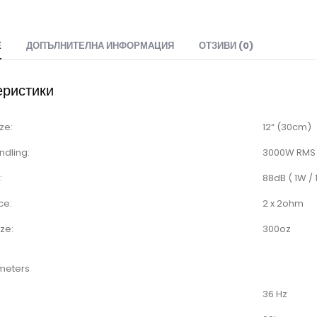
Е
ДОПЪЛНИТЕЛНА ИНФОРМАЦИЯ
ОТЗИВИ (0)
еристики
ze:
12“ (30cm)
ndling:
3000W RMS
:
88dB ( 1W / 
ce:
2 x 2ohm
ze:
300oz
meters
36 Hz