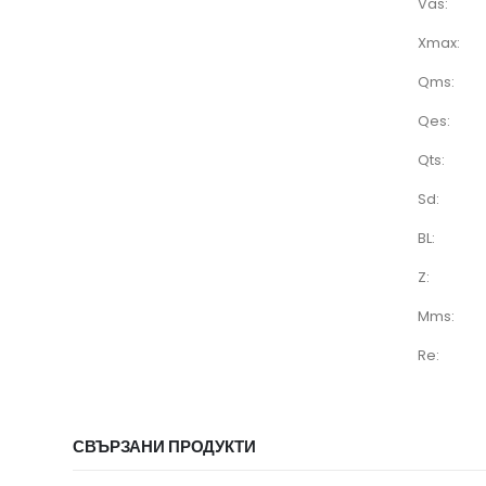
Vas:
Xmax:
Qms:
Qes:
Qts:
Sd:
BL:
Z:
Mms:
Re:
СВЪРЗАНИ ПРОДУКТИ