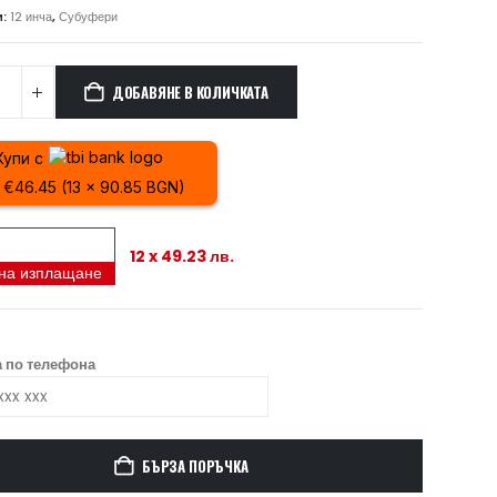
и:
12 инча
,
Субуфери
ДОБАВЯНЕ В КОЛИЧКАТА
Купи с
x €46.45 (13 x 90.85 BGN)
12 x 49.23 лв.
 на изплащане
 по телефона
БЪРЗА ПОРЪЧКА