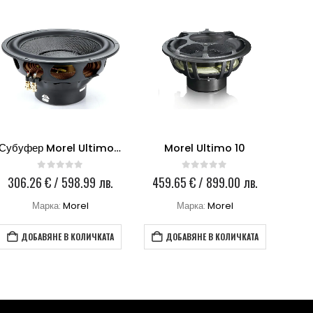
Субуфер Morel Ultimo SC 122-2
Morel Ultimo 10
0
out of 5
0
out of 5
306.26
€
/ 598.99 лв.
459.65
€
/ 899.00 лв.
47
Марка:
Morel
Марка:
Morel
ДОБАВЯНЕ В КОЛИЧКАТА
ДОБАВЯНЕ В КОЛИЧКАТА