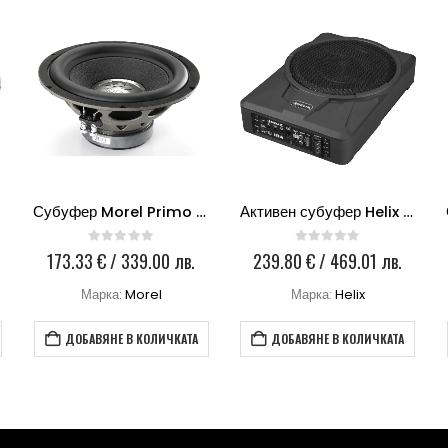
w
Субуфер Morel Primo 124
Активен субуфер Helix U10A
0
out of 5
0
out of 5
173.33
€
/ 339.00 лв.
239.80
€
/ 469.01 лв.
Марка:
Morel
Марка:
Helix
ДОБАВЯНЕ В КОЛИЧКАТА
ДОБАВЯНЕ В КОЛИЧКАТА