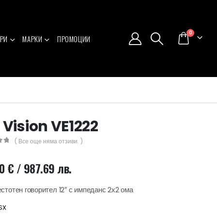
0
РИ
МАРКИ
ПРОМОЦИИ
 Vision VE1222
( Все още няма отзиви. )
5
00
€
/ 987.69 лв.
стотен говорител 12″ с импеданс 2х2 ома
SX