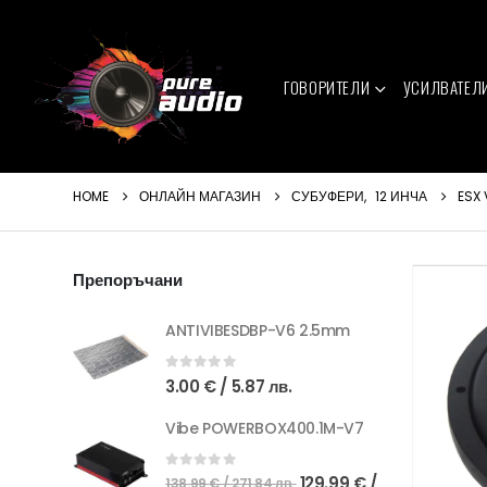
ГОВОРИТЕЛИ
УСИЛВАТЕЛ
HOME
ОНЛАЙН МАГАЗИН
СУБУФЕРИ
,
12 ИНЧА
ESX 
Препоръчани
ANTIVIBESDBP-V6 2.5mm
0
out of 5
3.00
€
/ 5.87 лв.
Vibe POWERBOX400.1M-V7
Original
0
out of 5
129.99
€
/
138.99
€
/ 271.84 лв.