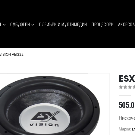
И
СУБУФЕРИ
ПЛЕЙЪРИ И МУЛТИМЕДИИ
ПРОЦЕСОРИ
АКСЕСОА
VISION VE1222
ESX
0
out of 
505.
Нискоче
Марка:
E