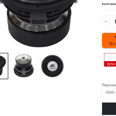
Категори
13 
купи
Поръчка