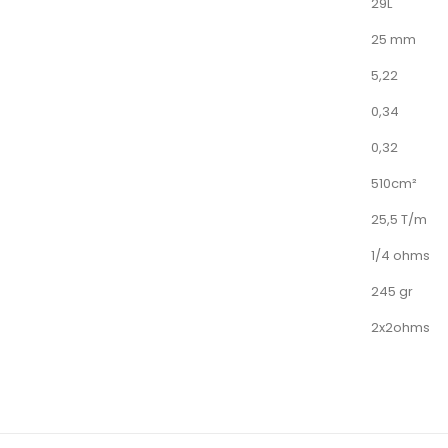
29L
25 mm
5,22
0,34
0,32
510cm²
25,5 T/m
1/4 ohms
245 gr
2x2ohms