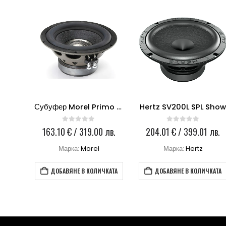
Субуфер Hertz CS 300 S2
Субуфер Morel Primo 104
Hertz SV200L SPL Sho
0
out of 5
0
out of 5
 лв.
163.10
€
/ 319.00 лв.
204.01
€
/ 399.01 лв.
Марка:
Morel
Марка:
Hertz
КАТА
ДОБАВЯНЕ В КОЛИЧКАТА
ДОБАВЯНЕ В КОЛИЧКАТА