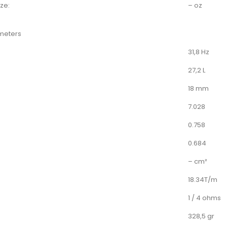
ze:
– oz
meters
31,8 Hz
27,2 L
18 mm
7.028
0.758
0.684
– cm²
18.34T/m
1 / 4 ohms
328,5 gr