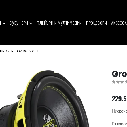
И
СУБУФЕРИ
ПЛЕЙЪРИ И МУЛТИМЕДИИ
ПРОЦЕСОРИ
АКСЕСОА
UND ZERO GZRW 12XSPL
Gro
0
out of 
229.
Нискоче
Ръковод