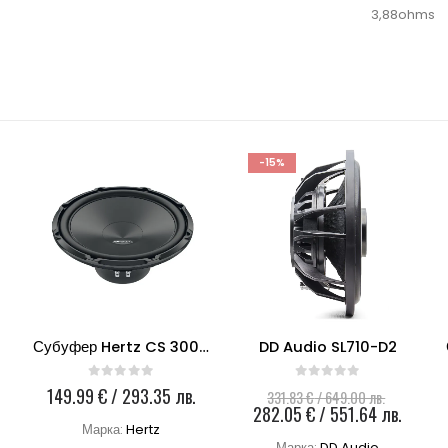
3,88ohms
-15%
Субуфер Hertz CS 300 S4
DD Audio SL710-D2
0
out of 5
0
out of 5
ginal
Original
149.99
€
/ 293.35 лв.
331.83
€
/ 649.00 лв.
ce
екущата
price
Текущ
282.05
€
/ 551.64 лв.
:
ена
was:
цена
Марка:
Hertz
Марка:
DD Audio