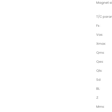
Magnet si
T/C para
Fs :
Vas:
Xmax:
Qms:
Qes:
Qts:
Sd:
BL:
Z:
Mms: