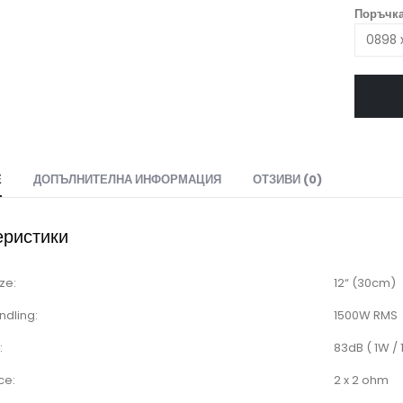
Поръчка
Е
ДОПЪЛНИТЕЛНА ИНФОРМАЦИЯ
ОТЗИВИ (0)
еристики
ze:
12“ (30cm)
ndling:
1500W RMS
:
83dB ( 1W / 
ce:
2 x 2 ohm