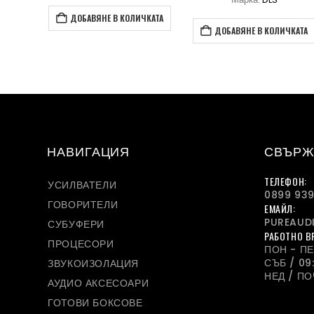
357
е:
/
2
КАТА
ДОБАВЯНЕ В КОЛИЧКАТА
698
/
ДОБАВЯНЕ В КОЛИЧКАТА
41
НАВИГАЦИЯ
СВЪРЖ
ТЕЛЕФОН:
УСИЛВАТЕЛИ
0899 939
ГОВОРИТЕЛИ
ЕМАЙЛ:
PUREAUD
СУБУФЕРИ
РАБОТНО В
ПРОЦЕСОРИ
ПОН - ПЕТ
СЪБ / 09:
ЗВУКОИЗОЛАЦИЯ
НЕД / П
АУДИО АКСЕСОАРИ
ГОТОВИ БОКСОВЕ