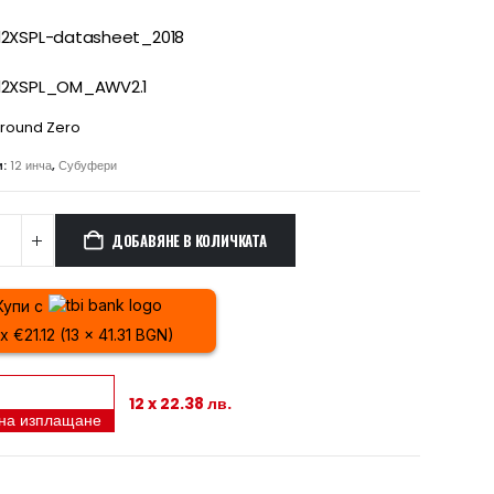
2XSPL-datasheet_2018
2XSPL_OM_AWV2.1
round Zero
и:
12 инча
,
Субуфери
ДОБАВЯНЕ В КОЛИЧКАТА
Купи с
 x €21.12 (13 x 41.31 BGN)
12 x 22.38 лв.
 на изплащане