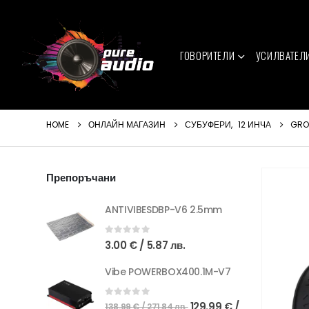
ГОВОРИТЕЛИ
УСИЛВАТЕЛ
HOME
ОНЛАЙН МАГАЗИН
СУБУФЕРИ
,
12 ИНЧА
GRO
Препоръчани
ANTIVIBESDBP-V6 2.5mm
0
out of 5
3.00
€
/ 5.87 лв.
Vibe POWERBOX400.1M-V7
Original
0
out of 5
129.99
€
/
138.99
€
/ 271.84 лв.