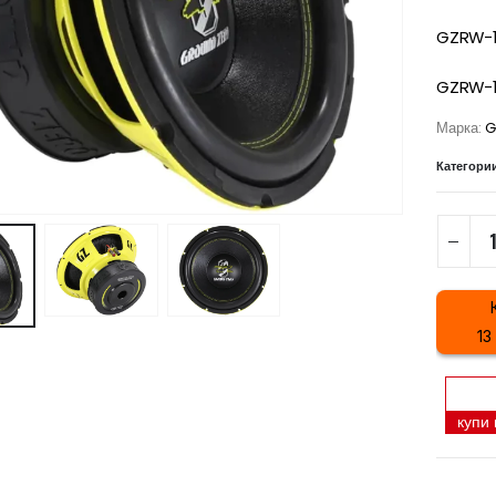
GZRW-1
GZRW-1
Марка:
G
Категори
13
купи