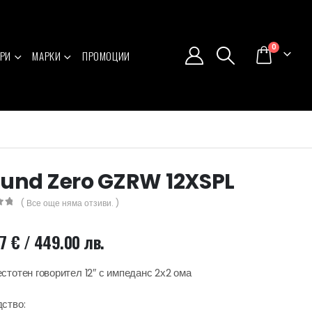
0
РИ
МАРКИ
ПРОМОЦИИ
und Zero GZRW 12XSPL
( Все още няма отзиви. )
5
57
€
/ 449.00 лв.
стотен говорител 12″ с импеданс 2х2 ома
ство: