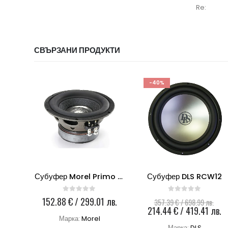
Re:
СВЪРЗАНИ ПРОДУКТИ
-40%
0
Субуфер Morel Primo 804
Субуфер DLS RCW12
0
out of 5
0
out of 5
Ori
 лв.
152.88
€
/ 299.01 лв.
357.39
€
/ 698.99 лв.
pri
Т
214.44
€
/ 419.41 лв.
was
ц
Марка:
Morel
Марка:
DLS