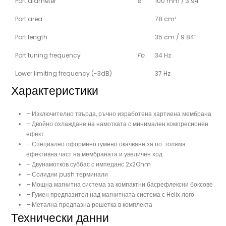
Port diameter
ø
100 mm / 3.94″
Port area
78 cm²
Port length
35 cm / 9.84″
Port tuning frequency
Fb
34 Hz
Lower limiting frequency (-3dB)
37 Hz
Характеристики
– Изключително твърда, ръчно изработена хартиена мембрана
– Двойно охлаждане на намотката с минимален компресионен
ефект
– Специално оформено гумено окачване за по-голяма
ефективна част на мембраната и увеличен ход
– Двунамотков суббас с импеданс 2х2Ohm
– Солидни push терминали
– Мощна магнитна система за компактни басрефлексни боксове
– Гумен предпазител над магнитната система с Helix лого
– Метална предпазна решетка в комплекта
Технически данни