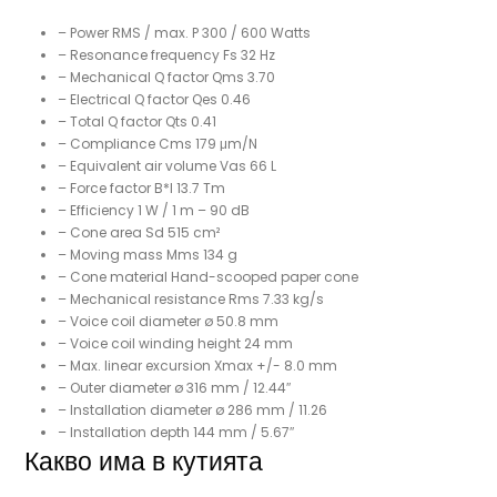
– Power RMS / max. P 300 / 600 Watts
– Resonance frequency Fs 32 Hz
– Mechanical Q factor Qms 3.70
– Electrical Q factor Qes 0.46
– Total Q factor Qts 0.41
– Compliance Cms 179 μm/N
– Equivalent air volume Vas 66 L
– Force factor B*I 13.7 Tm
– Efficiency 1 W / 1 m – 90 dB
– Cone area Sd 515 cm²
– Moving mass Mms 134 g
– Cone material Hand-scooped paper cone
– Mechanical resistance Rms 7.33 kg/s
– Voice coil diameter ø 50.8 mm
– Voice coil winding height 24 mm
– Max. linear excursion Xmax +/- 8.0 mm
– Outer diameter ø 316 mm / 12.44″
– Installation diameter ø 286 mm / 11.26
– Installation depth 144 mm / 5.67″
Какво има в кутията