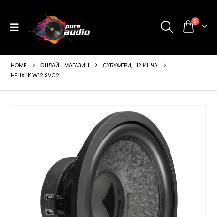
0
HOME
ОНЛАЙН МАГАЗИН
СУБУФЕРИ
,
12 ИНЧА
HELIX IK W12 SVC2
ущата
а
99 €
24 лв..
щата
а
99 €