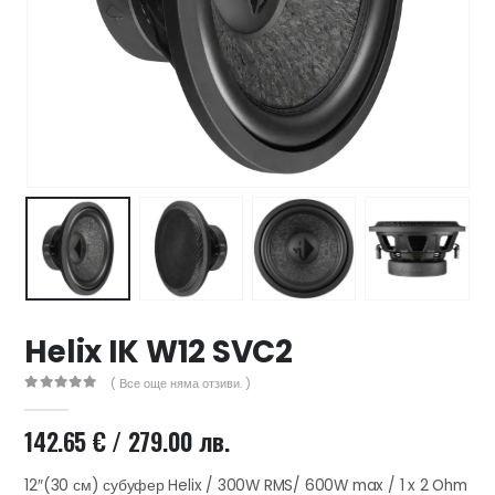
47 лв..
ущата
а
.44 €
00 лв..
Helix IK W12 SVC2
( Все още няма отзиви. )
0
out of 5
142.65
€
/ 279.00 лв.
12″(30 см) субуфер Helix / 300W RMS/ 600W max / 1 x 2 Ohm