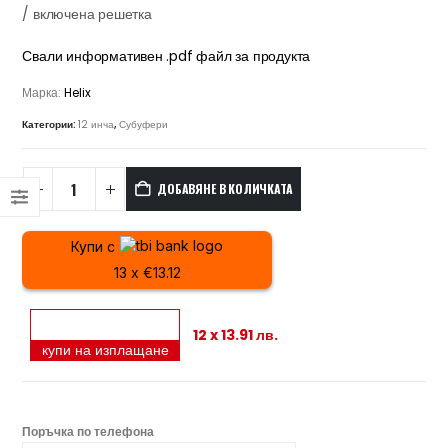
/ включена решетка
Свали информативен .pdf файл за продукта
Марка:
Helix
Категории:
12 инча
,
Субуфери
ДОБАВЯНЕ В КОЛИЧКАТА
Купи с
13 x €13.12
12 x 13.91 лв.
купи на изплащане
Поръчка по телефона