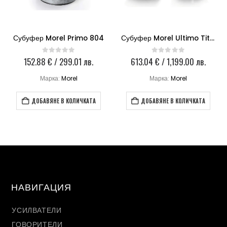
Субуфер Morel Ultimo Titanium 124 Morel 12
Активен субуфер Hertz DBA 200.3
613.04
€
/ 1,199.00 лв.
239.80
€
/ 469.01 лв.
0
out of 5
0
out of 5
Марка:
Morel
Марка:
Hertz
ДОБАВЯНЕ В КОЛИЧКАТА
ДОБАВЯНЕ В КОЛИЧКАТА
НАВИГАЦИЯ
УСИЛВАТЕЛИ
ГОВОРИТЕЛИ